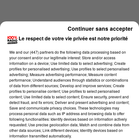
Continuer sans accepter
Le respect de votre vie privée est notre priorité
We and
our (447) partners
do the following data processing based on
your consent and/or our legitimate interest: Store and/or access
information on a device; Use limited data to select advertising; Create
profiles for personalised advertising; Use profiles to select personalised
advertising; Measure advertising performance; Measure content
performance; Understand audiences through statistics or combinations
of data from different sources; Develop and improve services; Create
profiles to personalise content; Use profiles to select personalised
content; Use limited data to select content; Ensure security, prevent and
detect fraud, and fix errors; Deliver and present advertising and content;
Lecture (1 min 40 sec)
Save and communicate privacy choices. These technologies may
process personal data such as IP address and browsing data to offer
following functionalities: Identify devices based on information actively
requested; Use precise geolocation data; Match and combine data from
other data sources; Link different devices; Identify devices based on
100% Chez vous dans le Tarn
information transmitted automatically.