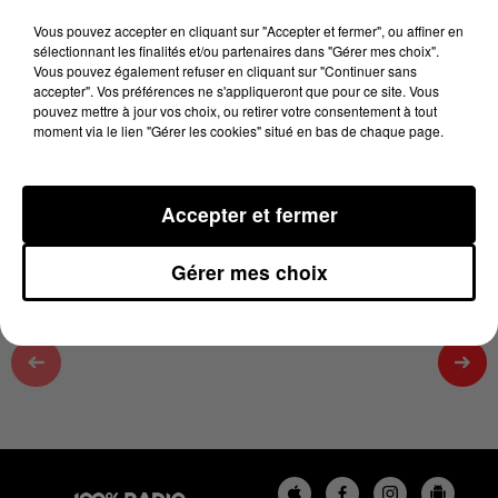
11 juin 2024 - 1 min 40 sec
Vous pouvez accepter en cliquant sur "Accepter et fermer", ou affiner en
PODCAST DE L'ÉMISSION 100% CHEZ VOUS
sélectionnant les finalités et/ou partenaires dans "Gérer mes choix".
Vous pouvez également refuser en cliquant sur "Continuer sans
AVEC L'EXPOSITION « 100 ANS D'OVALIE À
accepter". Vos préférences ne s'appliqueront que pour ce site. Vous
CARMAUX »
pouvez mettre à jour vos choix, ou retirer votre consentement à tout
moment via le lien "Gérer les cookies" situé en bas de chaque page.
EXPOSITION « 100 ANS D'OVALIE À
CARMAUX »
Accepter et fermer
Gérer mes choix