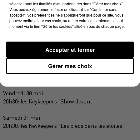
Mardi 27 mai:
sélectionnant les finalités et/ou partenaires dans "Gérer mes choix".
Vous pouvez également refuser en cliquant sur "Continuer sans
20h30: "Le barbier de Séville"
accepter". Vos préférences ne s'appliqueront que pour ce site. Vous
pouvez mettre à jour vos choix, ou retirer votre consentement à tout
moment via le lien "Gérer les cookies" situé en bas de chaque page.
Mercredi 28 mai:
20h30: "The Lulu projekt"
Accepter et fermer
Jeudi 29 mai:
17h30: "Plus loin que l'horizon"
Gérer mes choix
19h00: apéro concert
20h30: "L'annonce"
Vendredi 30 mai:
20h30: les Keykeepers "Show devant"
Samedi 31 mai:
20h30: les Keykeepers "Les pieds dans les étoiles"