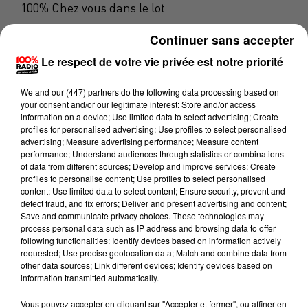
100% Chez vous dans le lot
26 mai 2025 - 2 min 33 sec
Continuer sans accepter
PODCAST DE L'ÉMISSION 100% CHEZ VOUS
Le respect de votre vie privée est notre priorité
AVEC LES 10 ANS DE LA COMPAGNIE PLUME
POURPRE
We and
our (447) partners
do the following data processing based on
your consent and/or our legitimate interest: Store and/or access
information on a device; Use limited data to select advertising; Create
profiles for personalised advertising; Use profiles to select personalised
La compagnie Plume Pourpre fête ses 10 ans et vous
advertising; Measure advertising performance; Measure content
êtes invités pour 5 journées exceptionnelles!
performance; Understand audiences through statistics or combinations
of data from different sources; Develop and improve services; Create
Plume Pourpre s’installe à La Prade et propose
profiles to personalise content; Use profiles to select personalised
content; Use limited data to select content; Ensure security, prevent and
l’ensemble des spectacles de la compagnie depuis sa
detect fraud, and fix errors; Deliver and present advertising and content;
création mais aussi des exclusivités.
Save and communicate privacy choices. These technologies may
process personal data such as IP address and browsing data to offer
following functionalities: Identify devices based on information actively
Bénéficiez d’ores et déjà du Pass Global pour 6
requested; Use precise geolocation data; Match and combine data from
other data sources; Link different devices; Identify devices based on
spectacles à 30€.
information transmitted automatically.
Programme
Vous pouvez accepter en cliquant sur "Accepter et fermer", ou affiner en