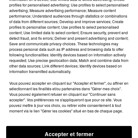
profiles for personalised advertising; Use profiles to select personalised
(2016)
advertising; Measure advertising performance; Measure content
performance; Understand audiences through statistics or combinations
Le festival crée en 2022 par Bigflo et Oli profitera cette
of data from different sources; Develop and improve services; Create
année d’une quatrième journée de festivités au lieu
profiles to personalise content; Use profiles to select personalised
de trois. Lors de la précédente édition, il avait
content; Use limited data to select content; Ensure security, prevent and
detect fraud, and fix errors; Deliver and present advertising and content;
rassemblé 90 000 personnes grâce à des artistes
Save and communicate privacy choices. These technologies may
comme Vladimir Cauchemar, Hamza, SCH ou encore
process personal data such as IP address and browsing data to offer
following functionalities: Identify devices based on information actively
Petit Biscuit.
requested; Use precise geolocation data; Match and combine data from
other data sources; Link different devices; Identify devices based on
information transmitted automatically.
🎟️ La billetterie est ouverte !
https://t.co/Jj9FHnGFIJ
pic.twitter.com/ZE4J1xW9kp
Vous pouvez accepter en cliquant sur "Accepter et fermer", ou affiner en
sélectionnant les finalités et/ou partenaires dans "Gérer mes choix".
— Rose Festival En Occitanie (@rose_festival31)
February
Vous pouvez également refuser en cliquant sur "Continuer sans
accepter". Vos préférences ne s'appliqueront que pour ce site. Vous
20, 2024
pouvez mettre à jour vos choix, ou retirer votre consentement à tout
moment via le lien "Gérer les cookies" situé en bas de chaque page.
DERNIÈRES ACTUALITÉS
ACTUALITÉS
OCCITANIE
ACTUALITÉS
AQUITAINE
Accepter et fermer
ACTUALITÉS