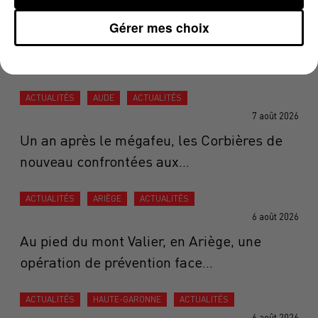
7 août 2026
Gérer mes choix
Une plateforme qui transforme les étangs
en destinations de vacances
ACTUALITÉS
AUDE
ACTUALITÉS
7 août 2026
Un an après le mégafeu, les Corbières de
nouveau confrontées aux...
ACTUALITÉS
ARIÈGE
ACTUALITÉS
6 août 2026
Au pied du mont Valier, en Ariège, une
opération de prévention face...
ACTUALITÉS
HAUTE-GARONNE
ACTUALITÉS
6 août 2026