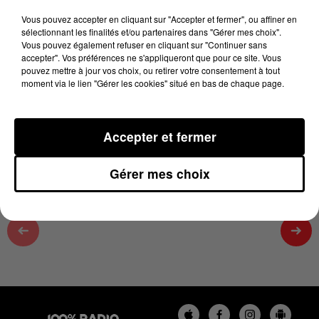
27/05/2026
Vous pouvez accepter en cliquant sur "Accepter et fermer", ou affiner en
27 mai 2026 - 1 min 38 sec
sélectionnant les finalités et/ou partenaires dans "Gérer mes choix".
Vous pouvez également refuser en cliquant sur "Continuer sans
ON SE LÈVE MOIS BÊTE SUR 100%,
accepter". Vos préférences ne s'appliqueront que pour ce site. Vous
CHRONIQUE DU 27/05/2026
pouvez mettre à jour vos choix, ou retirer votre consentement à tout
moment via le lien "Gérer les cookies" situé en bas de chaque page.
Tous les matins dans le 100% réveil sur 100% radio,
Fred nous apprend quelque chose !
Accepter et fermer
Gérer mes choix