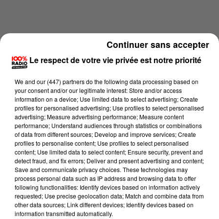
Continuer sans accepter
Le respect de votre vie privée est notre priorité
We and
our (447) partners
do the following data processing based on
your consent and/or our legitimate interest: Store and/or access
information on a device; Use limited data to select advertising; Create
profiles for personalised advertising; Use profiles to select personalised
advertising; Measure advertising performance; Measure content
performance; Understand audiences through statistics or combinations
of data from different sources; Develop and improve services; Create
profiles to personalise content; Use profiles to select personalised
Lecture (1 min 38 sec)
content; Use limited data to select content; Ensure security, prevent and
detect fraud, and fix errors; Deliver and present advertising and content;
Save and communicate privacy choices. These technologies may
process personal data such as IP address and browsing data to offer
following functionalities: Identify devices based on information actively
Fred Bompard
requested; Use precise geolocation data; Match and combine data from
other data sources; Link different devices; Identify devices based on
On se lève mois bête sur 100%, Chronique du
information transmitted automatically.