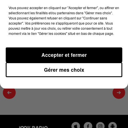
23/06/2026
Vous pouvez accepter en cliquant sur "Accepter et fermer", ou affiner en
23 juin 2026 - 1 min 30 sec
sélectionnant les finalités et/ou partenaires dans "Gérer mes choix".
Vous pouvez également refuser en cliquant sur "Continuer sans
ON SE LÈVE MOIS BÊTE SUR 100%,
accepter". Vos préférences ne s'appliqueront que pour ce site. Vous
CHRONIQUE DU 23/06/2026
pouvez mettre à jour vos choix, ou retirer votre consentement à tout
moment via le lien "Gérer les cookies" situé en bas de chaque page.
Tous les matins dans le 100% réveil sur 100% radio,
Fred nous apprend quelque chose !
Accepter et fermer
Gérer mes choix