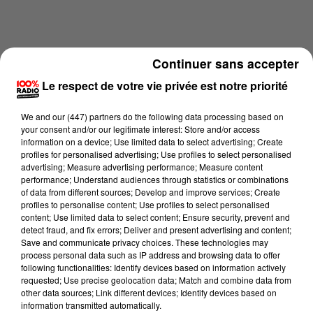
Continuer sans accepter
Le respect de votre vie privée est notre priorité
We and
our (447) partners
do the following data processing based on
your consent and/or our legitimate interest: Store and/or access
information on a device; Use limited data to select advertising; Create
profiles for personalised advertising; Use profiles to select personalised
advertising; Measure advertising performance; Measure content
performance; Understand audiences through statistics or combinations
of data from different sources; Develop and improve services; Create
profiles to personalise content; Use profiles to select personalised
Lecture (1 min 30 sec)
content; Use limited data to select content; Ensure security, prevent and
detect fraud, and fix errors; Deliver and present advertising and content;
Save and communicate privacy choices. These technologies may
process personal data such as IP address and browsing data to offer
following functionalities: Identify devices based on information actively
Fred Bompard
requested; Use precise geolocation data; Match and combine data from
other data sources; Link different devices; Identify devices based on
On se lève mois bête sur 100%, Chronique du
information transmitted automatically.