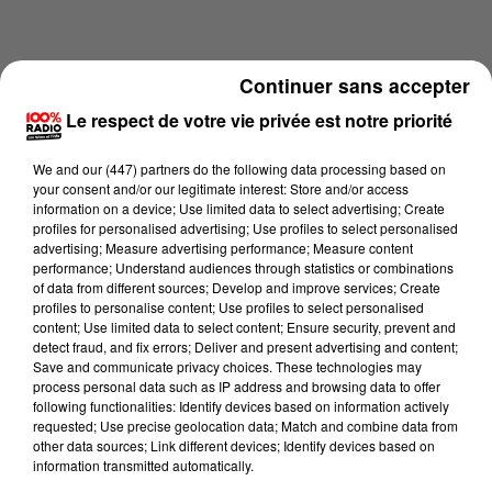
Continuer sans accepter
Le respect de votre vie privée est notre priorité
We and
our (447) partners
do the following data processing based on
your consent and/or our legitimate interest: Store and/or access
information on a device; Use limited data to select advertising; Create
profiles for personalised advertising; Use profiles to select personalised
advertising; Measure advertising performance; Measure content
performance; Understand audiences through statistics or combinations
of data from different sources; Develop and improve services; Create
profiles to personalise content; Use profiles to select personalised
content; Use limited data to select content; Ensure security, prevent and
Lecture (4 min 20 sec)
detect fraud, and fix errors; Deliver and present advertising and content;
Save and communicate privacy choices. These technologies may
process personal data such as IP address and browsing data to offer
following functionalities: Identify devices based on information actively
Fred Bompard
requested; Use precise geolocation data; Match and combine data from
other data sources; Link different devices; Identify devices based on
On se lève mois bête sur 100% Radio
information transmitted automatically.