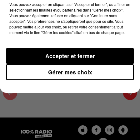
18 avril 2025 - 4 min 20 sec
Vous pouvez accepter en cliquant sur "Accepter et fermer", ou affiner en
sélectionnant les finalités et/ou partenaires dans "Gérer mes choix".
ON SE LÈVE MOIS BÊTE SUR 100%,
Vous pouvez également refuser en cliquant sur "Continuer sans
CHRONIQUE DU 18/04/2025
accepter". Vos préférences ne s'appliqueront que pour ce site. Vous
pouvez mettre à jour vos choix, ou retirer votre consentement à tout
moment via le lien "Gérer les cookies" situé en bas de chaque page.
Tous les matins dans le 100% réveil sur 100% radio,
Fred nous apprend quelque chose !
Accepter et fermer
Gérer mes choix