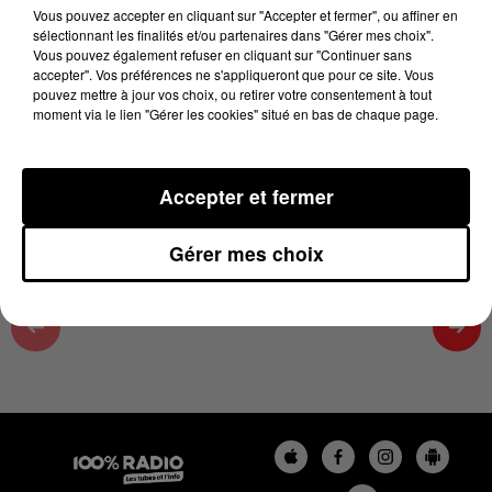
15 novembre 2024 - 5 min 13 sec
Vous pouvez accepter en cliquant sur "Accepter et fermer", ou affiner en
sélectionnant les finalités et/ou partenaires dans "Gérer mes choix".
ON SE LÈVE MOIS BÊTE SUR 100%,
Vous pouvez également refuser en cliquant sur "Continuer sans
CHRONIQUE DU 15/11/2024
accepter". Vos préférences ne s'appliqueront que pour ce site. Vous
pouvez mettre à jour vos choix, ou retirer votre consentement à tout
moment via le lien "Gérer les cookies" situé en bas de chaque page.
Tous les matins dans le 100% réveil sur 100% radio,
Fred nous apprend quelque chose !
Accepter et fermer
Gérer mes choix