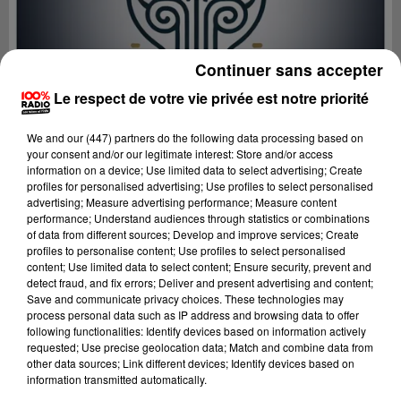
Continuer sans accepter
Le respect de votre vie privée est notre priorité
We and
our (447) partners
do the following data processing based on
your consent and/or our legitimate interest: Store and/or access
information on a device; Use limited data to select advertising; Create
profiles for personalised advertising; Use profiles to select personalised
advertising; Measure advertising performance; Measure content
performance; Understand audiences through statistics or combinations
of data from different sources; Develop and improve services; Create
profiles to personalise content; Use profiles to select personalised
content; Use limited data to select content; Ensure security, prevent and
Lecture (5 min 13 sec)
detect fraud, and fix errors; Deliver and present advertising and content;
Save and communicate privacy choices. These technologies may
process personal data such as IP address and browsing data to offer
following functionalities: Identify devices based on information actively
Fred Bompard
requested; Use precise geolocation data; Match and combine data from
other data sources; Link different devices; Identify devices based on
On se lève mois bête sur 100% Radio
information transmitted automatically.