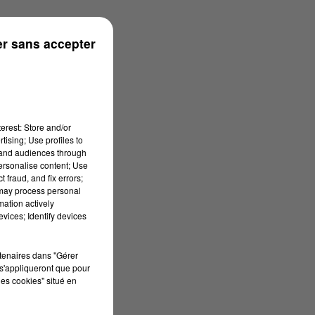
r sans accepter
erest: Store and/or
tising; Use profiles to
tand audiences through
personalise content; Use
 fraud, and fix errors;
 may process personal
mation actively
vices; Identify devices
rtenaires dans "Gérer
s'appliqueront que pour
les cookies" situé en