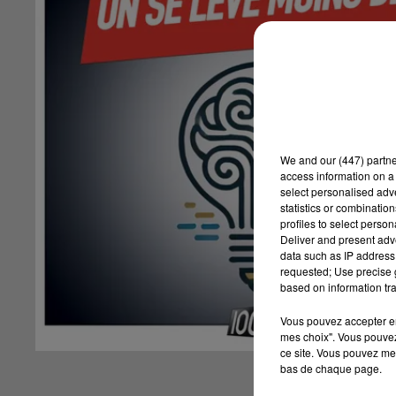
We and
our (447) partn
access information on a 
select personalised ad
statistics or combinatio
profiles to select person
Deliver and present adv
data such as IP address 
requested; Use precise g
based on information tra
Vous pouvez accepter en 
mes choix". Vous pouvez
ce site. Vous pouvez met
bas de chaque page.