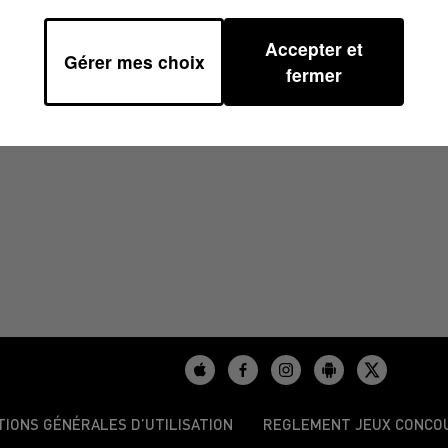
Accepter et
Gérer mes choix
QUE DU 06/12/2024
fermer
, Fred nous apprend quelque chose !
TIONS GÉNÉRALES D’UTILISATION
REGLEMENT JEUX CONCO