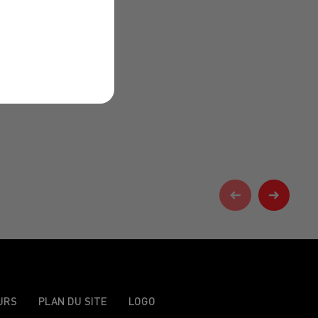
URS
PLAN DU SITE
LOGO