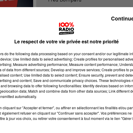
On se lève mois bête sur 100% Radio
Continue
Le respect de votre vie privée est notre priorité
ers
do the following data processing based on your consent and/or our legitimate int
device; Use limited data to select advertising; Create profiles for personalised adver
vertising; Measure advertising performance; Measure content performance; Unders
ns of data from different sources; Develop and improve services; Create profiles to 
alised content; Use limited data to select content; Ensure security, prevent and detect
ertising and content; Save and communicate privacy choices. These technologies
and browsing data to offer following functionalities: Identify devices based on infor
eolocation data; Match and combine data from other data sources; Link different de
nsmitted automatically.
cliquant sur "Accepter et fermer", ou affiner en sélectionnant les finalités et/ou pa
 également refuser en cliquant sur "Continuer sans accepter". Vos préférences ne 
tre à jour vos choix, ou retirer votre consentement à tout moment via le lien "Gérer 