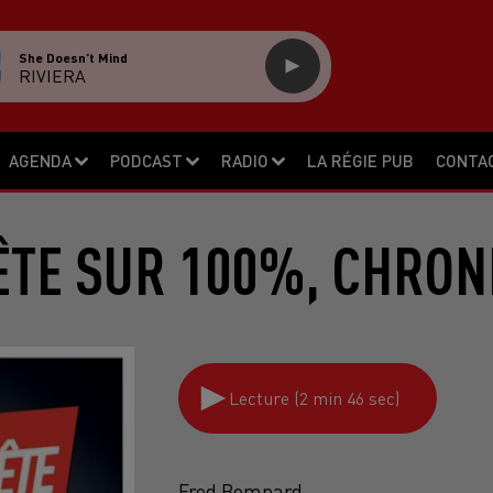
She Doesn't Mind
RIVIERA
AGENDA
PODCAST
RADIO
LA RÉGIE PUB
CONTA
ÊTE SUR 100%, CHRON
Lecture (2 min 46 sec)
Fred Bompard