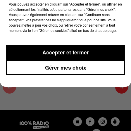
6 juin 2025 - 6 min 44 sec
Vous pouvez accepter en cliquant sur "Accepter et fermer", ou affiner en
sélectionnant les finalités et/ou partenaires dans "Gérer mes choix".
ON SE LÈVE MOIS BÊTE SUR 100%,
Vous pouvez également refuser en cliquant sur "Continuer sans
CHRONIQUE DU 06/06/2025
accepter". Vos préférences ne s'appliqueront que pour ce site. Vous
pouvez mettre à jour vos choix, ou retirer votre consentement à tout
moment via le lien "Gérer les cookies" situé en bas de chaque page.
Tous les matins dans le 100% réveil sur 100% radio,
Fred nous apprend quelque chose !
Accepter et fermer
Gérer mes choix