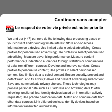
Continuer sans accepter
Le respect de votre vie privée est notre priorité
We and
our (447) partners
do the following data processing based on
your consent and/or our legitimate interest: Store and/or access
information on a device; Use limited data to select advertising; Create
profiles for personalised advertising; Use profiles to select personalised
advertising; Measure advertising performance; Measure content
performance; Understand audiences through statistics or combinations
of data from different sources; Develop and improve services; Create
profiles to personalise content; Use profiles to select personalised
content; Use limited data to select content; Ensure security, prevent and
Lecture (6 min 44 sec)
detect fraud, and fix errors; Deliver and present advertising and content;
Save and communicate privacy choices. These technologies may
process personal data such as IP address and browsing data to offer
following functionalities: Identify devices based on information actively
Fred Bompard
requested; Use precise geolocation data; Match and combine data from
other data sources; Link different devices; Identify devices based on
On se lève mois bête sur 100% Radio
information transmitted automatically.