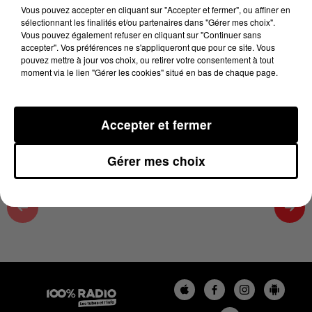
30 avril 2024 - 2 min 10 sec
Vous pouvez accepter en cliquant sur "Accepter et fermer", ou affiner en
sélectionnant les finalités et/ou partenaires dans "Gérer mes choix".
ON SE FAIT DU BIEN SUR 100%, ÉMISSION DU
Vous pouvez également refuser en cliquant sur "Continuer sans
30/04/2024
accepter". Vos préférences ne s'appliqueront que pour ce site. Vous
pouvez mettre à jour vos choix, ou retirer votre consentement à tout
moment via le lien "Gérer les cookies" situé en bas de chaque page.
On se fait du bien avec Cécile, émission du 04/2024/09
à 14h06
Accepter et fermer
Gérer mes choix