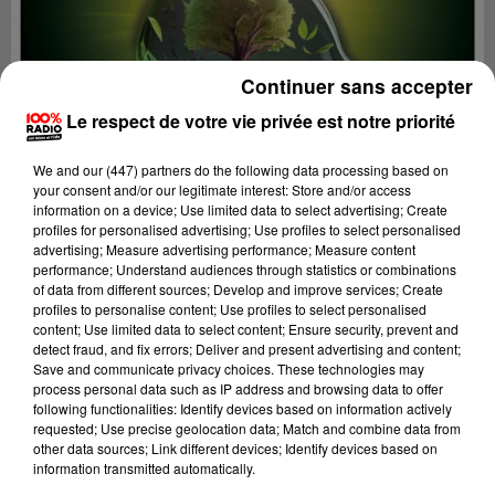
Continuer sans accepter
Le respect de votre vie privée est notre priorité
We and
our (447) partners
do the following data processing based on
your consent and/or our legitimate interest: Store and/or access
information on a device; Use limited data to select advertising; Create
profiles for personalised advertising; Use profiles to select personalised
advertising; Measure advertising performance; Measure content
performance; Understand audiences through statistics or combinations
of data from different sources; Develop and improve services; Create
profiles to personalise content; Use profiles to select personalised
content; Use limited data to select content; Ensure security, prevent and
Lecture (2 min 10 sec)
detect fraud, and fix errors; Deliver and present advertising and content;
Save and communicate privacy choices. These technologies may
process personal data such as IP address and browsing data to offer
following functionalities: Identify devices based on information actively
100%
requested; Use precise geolocation data; Match and combine data from
other data sources; Link different devices; Identify devices based on
On se fait du bien SUR 100% radio avec Cécile
information transmitted automatically.