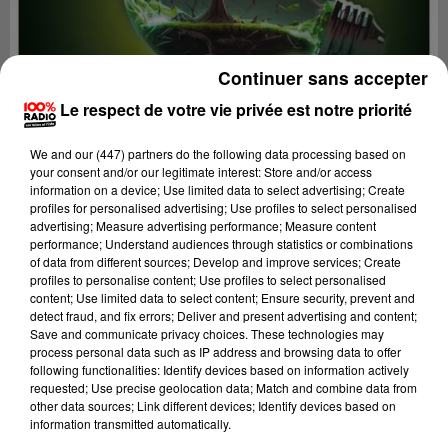
Continuer sans accepter
Le respect de votre vie privée est notre priorité
We and
our (447) partners
do the following data processing based on
your consent and/or our legitimate interest: Store and/or access
information on a device; Use limited data to select advertising; Create
profiles for personalised advertising; Use profiles to select personalised
advertising; Measure advertising performance; Measure content
performance; Understand audiences through statistics or combinations
of data from different sources; Develop and improve services; Create
profiles to personalise content; Use profiles to select personalised
content; Use limited data to select content; Ensure security, prevent and
Lecture (5 min 43 sec)
detect fraud, and fix errors; Deliver and present advertising and content;
Save and communicate privacy choices. These technologies may
process personal data such as IP address and browsing data to offer
following functionalities: Identify devices based on information actively
100%
requested; Use precise geolocation data; Match and combine data from
other data sources; Link different devices; Identify devices based on
On se fait du bien SUR 100% radio avec Cécile
information transmitted automatically.