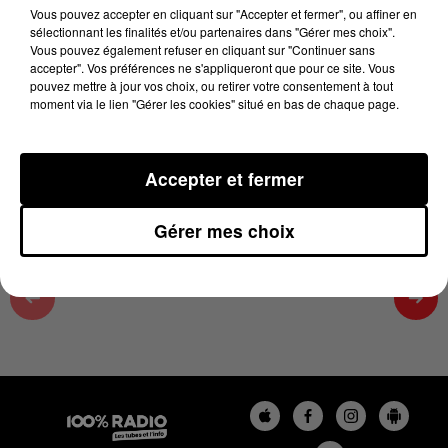
28 mai 2025 - 5 min 43 sec
Vous pouvez accepter en cliquant sur "Accepter et fermer", ou affiner en
sélectionnant les finalités et/ou partenaires dans "Gérer mes choix".
ON SE FAIT DU BIEN SUR 100%, ÉMISSION DU
Vous pouvez également refuser en cliquant sur "Continuer sans
28/05/2025
accepter". Vos préférences ne s'appliqueront que pour ce site. Vous
pouvez mettre à jour vos choix, ou retirer votre consentement à tout
moment via le lien "Gérer les cookies" situé en bas de chaque page.
On se fait du bien avec Cécile, émission du 05/2025/11
à 09h53
Accepter et fermer
Gérer mes choix