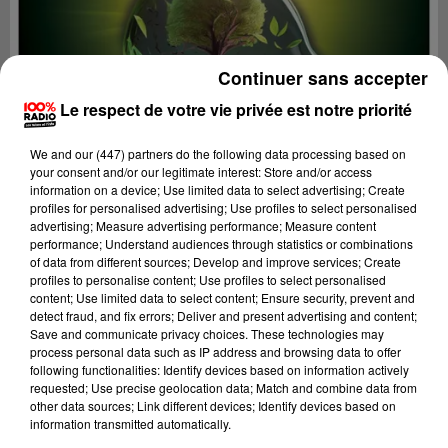
Continuer sans accepter
Le respect de votre vie privée est notre priorité
We and
our (447) partners
do the following data processing based on
your consent and/or our legitimate interest: Store and/or access
information on a device; Use limited data to select advertising; Create
profiles for personalised advertising; Use profiles to select personalised
advertising; Measure advertising performance; Measure content
performance; Understand audiences through statistics or combinations
of data from different sources; Develop and improve services; Create
profiles to personalise content; Use profiles to select personalised
content; Use limited data to select content; Ensure security, prevent and
Lecture (2 min 48 sec)
detect fraud, and fix errors; Deliver and present advertising and content;
Save and communicate privacy choices. These technologies may
process personal data such as IP address and browsing data to offer
following functionalities: Identify devices based on information actively
100%
requested; Use precise geolocation data; Match and combine data from
other data sources; Link different devices; Identify devices based on
On se fait du bien SUR 100% radio avec Cécile
information transmitted automatically.