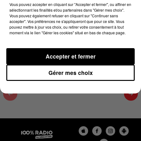
26 juin 2024 - 2 min 48 sec
Vous pouvez accepter en cliquant sur "Accepter et fermer", ou affiner en
sélectionnant les finalités et/ou partenaires dans "Gérer mes choix".
ON SE FAIT DU BIEN SUR 100%, ÉMISSION DU
Vous pouvez également refuser en cliquant sur "Continuer sans
26/06/2024
accepter". Vos préférences ne s'appliqueront que pour ce site. Vous
pouvez mettre à jour vos choix, ou retirer votre consentement à tout
moment via le lien "Gérer les cookies" situé en bas de chaque page.
On se fait du bien avec Cécile, émission du 06/2024/09
à 15h25
Accepter et fermer
Gérer mes choix