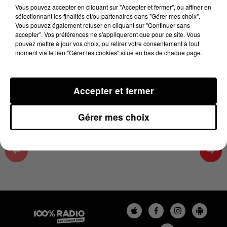
16 janvier 2025 - 1 min 33 sec
Vous pouvez accepter en cliquant sur "Accepter et fermer", ou affiner en
sélectionnant les finalités et/ou partenaires dans "Gérer mes choix".
ON SE FAIT DU BIEN SUR 100%, ÉMISSION DU
Vous pouvez également refuser en cliquant sur "Continuer sans
16/01/2025
accepter". Vos préférences ne s'appliqueront que pour ce site. Vous
pouvez mettre à jour vos choix, ou retirer votre consentement à tout
moment via le lien "Gérer les cookies" situé en bas de chaque page.
On se fait du bien avec Cécile, émission du 01/2025/11
à 10h25
Accepter et fermer
Gérer mes choix