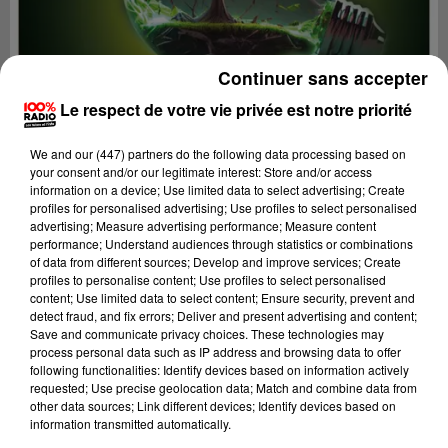
Continuer sans accepter
Le respect de votre vie privée est notre priorité
We and
our (447) partners
do the following data processing based on
your consent and/or our legitimate interest: Store and/or access
information on a device; Use limited data to select advertising; Create
profiles for personalised advertising; Use profiles to select personalised
advertising; Measure advertising performance; Measure content
performance; Understand audiences through statistics or combinations
of data from different sources; Develop and improve services; Create
profiles to personalise content; Use profiles to select personalised
content; Use limited data to select content; Ensure security, prevent and
Lecture (1 min 33 sec)
detect fraud, and fix errors; Deliver and present advertising and content;
Save and communicate privacy choices. These technologies may
process personal data such as IP address and browsing data to offer
following functionalities: Identify devices based on information actively
100%
requested; Use precise geolocation data; Match and combine data from
other data sources; Link different devices; Identify devices based on
On se fait du bien SUR 100% radio avec Cécile
information transmitted automatically.