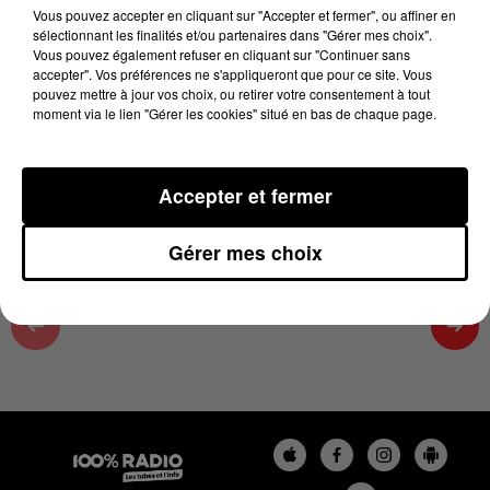
15 novembre 2024 - 4 min 42 sec
Vous pouvez accepter en cliquant sur "Accepter et fermer", ou affiner en
sélectionnant les finalités et/ou partenaires dans "Gérer mes choix".
ON SE FAIT DU BIEN SUR 100%, ÉMISSION DU
Vous pouvez également refuser en cliquant sur "Continuer sans
15/11/2024
accepter". Vos préférences ne s'appliqueront que pour ce site. Vous
pouvez mettre à jour vos choix, ou retirer votre consentement à tout
moment via le lien "Gérer les cookies" situé en bas de chaque page.
On se fait du bien avec Cécile, émission du 11/2024/11
à 12h39
Accepter et fermer
Gérer mes choix