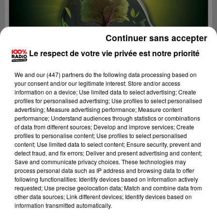
Continuer sans accepter
Le respect de votre vie privée est notre priorité
We and
our (447) partners
do the following data processing based on
your consent and/or our legitimate interest: Store and/or access
information on a device; Use limited data to select advertising; Create
profiles for personalised advertising; Use profiles to select personalised
advertising; Measure advertising performance; Measure content
performance; Understand audiences through statistics or combinations
of data from different sources; Develop and improve services; Create
profiles to personalise content; Use profiles to select personalised
content; Use limited data to select content; Ensure security, prevent and
Lecture (4 min 42 sec)
detect fraud, and fix errors; Deliver and present advertising and content;
Save and communicate privacy choices. These technologies may
process personal data such as IP address and browsing data to offer
following functionalities: Identify devices based on information actively
100%
requested; Use precise geolocation data; Match and combine data from
other data sources; Link different devices; Identify devices based on
On se fait du bien SUR 100% radio avec Cécile
information transmitted automatically.