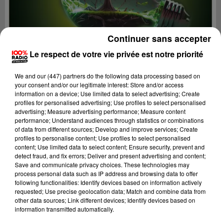
Continuer sans accepter
Le respect de votre vie privée est notre priorité
We and
our (447) partners
do the following data processing based on
your consent and/or our legitimate interest: Store and/or access
information on a device; Use limited data to select advertising; Create
profiles for personalised advertising; Use profiles to select personalised
advertising; Measure advertising performance; Measure content
performance; Understand audiences through statistics or combinations
of data from different sources; Develop and improve services; Create
profiles to personalise content; Use profiles to select personalised
content; Use limited data to select content; Ensure security, prevent and
Lecture (1 min 43 sec)
detect fraud, and fix errors; Deliver and present advertising and content;
Save and communicate privacy choices. These technologies may
process personal data such as IP address and browsing data to offer
following functionalities: Identify devices based on information actively
100%
requested; Use precise geolocation data; Match and combine data from
other data sources; Link different devices; Identify devices based on
On se fait du bien SUR 100% radio avec Cécile
information transmitted automatically.