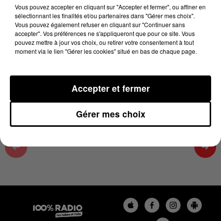
15 janvier 2025 - 1 min 43 sec
Vous pouvez accepter en cliquant sur "Accepter et fermer", ou affiner en
sélectionnant les finalités et/ou partenaires dans "Gérer mes choix".
ON SE FAIT DU BIEN SUR 100%, ÉMISSION DU
Vous pouvez également refuser en cliquant sur "Continuer sans
15/01/2025
accepter". Vos préférences ne s'appliqueront que pour ce site. Vous
pouvez mettre à jour vos choix, ou retirer votre consentement à tout
moment via le lien "Gérer les cookies" situé en bas de chaque page.
On se fait du bien avec Cécile, émission du 01/2025/11
à 10h28
Accepter et fermer
Gérer mes choix