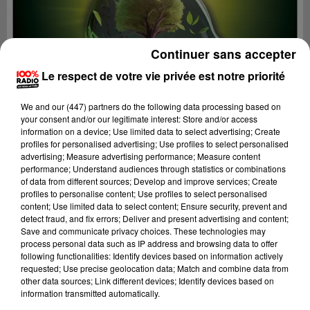
Continuer sans accepter
Le respect de votre vie privée est notre priorité
We and
our (447) partners
do the following data processing based on
your consent and/or our legitimate interest: Store and/or access
information on a device; Use limited data to select advertising; Create
profiles for personalised advertising; Use profiles to select personalised
advertising; Measure advertising performance; Measure content
performance; Understand audiences through statistics or combinations
of data from different sources; Develop and improve services; Create
profiles to personalise content; Use profiles to select personalised
content; Use limited data to select content; Ensure security, prevent and
Lecture (2 min 50 sec)
detect fraud, and fix errors; Deliver and present advertising and content;
Save and communicate privacy choices. These technologies may
process personal data such as IP address and browsing data to offer
following functionalities: Identify devices based on information actively
100%
requested; Use precise geolocation data; Match and combine data from
other data sources; Link different devices; Identify devices based on
On se fait du bien SUR 100% radio avec Cécile
information transmitted automatically.