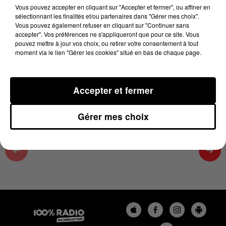
12 juin 2024 - 2 min 50 sec
Vous pouvez accepter en cliquant sur "Accepter et fermer", ou affiner en
sélectionnant les finalités et/ou partenaires dans "Gérer mes choix".
ON SE FAIT DU BIEN SUR 100%, ÉMISSION DU
Vous pouvez également refuser en cliquant sur "Continuer sans
12/06/2024
accepter". Vos préférences ne s'appliqueront que pour ce site. Vous
pouvez mettre à jour vos choix, ou retirer votre consentement à tout
moment via le lien "Gérer les cookies" situé en bas de chaque page.
On se fait du bien avec Cécile, émission du 06/2024/09
à 12h40
Accepter et fermer
Gérer mes choix