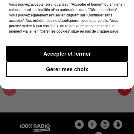
3 octobre 2024 - 4 min 25 sec
Vous pouvez accepter en cliquant sur "Accepter et fermer", ou affiner en
sélectionnant les finalités et/ou partenaires dans "Gérer mes choix".
ON SE FAIT DU BIEN SUR 100%, ÉMISSION DU
Vous pouvez également refuser en cliquant sur "Continuer sans
03/10/2024
accepter". Vos préférences ne s'appliqueront que pour ce site. Vous
pouvez mettre à jour vos choix, ou retirer votre consentement à tout
moment via le lien "Gérer les cookies" situé en bas de chaque page.
On se fait du bien avec Cécile, émission du 10/2024/11
à 11h45
Accepter et fermer
Gérer mes choix