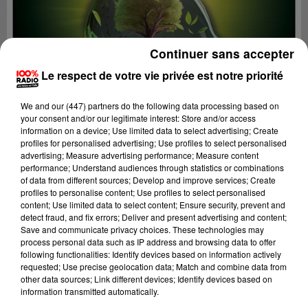
Continuer sans accepter
Le respect de votre vie privée est notre priorité
We and
our (447) partners
do the following data processing based on
your consent and/or our legitimate interest: Store and/or access
information on a device; Use limited data to select advertising; Create
profiles for personalised advertising; Use profiles to select personalised
advertising; Measure advertising performance; Measure content
performance; Understand audiences through statistics or combinations
of data from different sources; Develop and improve services; Create
profiles to personalise content; Use profiles to select personalised
content; Use limited data to select content; Ensure security, prevent and
Lecture (4 min 25 sec)
detect fraud, and fix errors; Deliver and present advertising and content;
Save and communicate privacy choices. These technologies may
process personal data such as IP address and browsing data to offer
following functionalities: Identify devices based on information actively
100%
requested; Use precise geolocation data; Match and combine data from
other data sources; Link different devices; Identify devices based on
On se fait du bien SUR 100% radio avec Cécile
information transmitted automatically.