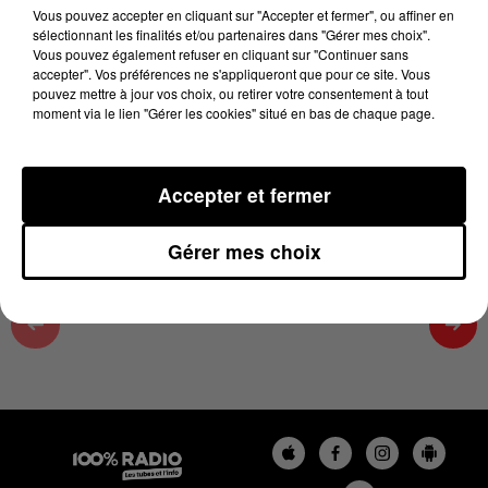
6 juillet 2023 - 1 min 53 sec
Vous pouvez accepter en cliquant sur "Accepter et fermer", ou affiner en
sélectionnant les finalités et/ou partenaires dans "Gérer mes choix".
ON SE FAIT DU BIEN, ÉMISSION DU
Vous pouvez également refuser en cliquant sur "Continuer sans
06/07/2023
accepter". Vos préférences ne s'appliqueront que pour ce site. Vous
pouvez mettre à jour vos choix, ou retirer votre consentement à tout
moment via le lien "Gérer les cookies" situé en bas de chaque page.
On se fait du bien avec Cécile, émission du 07/2023/09
à 12h28
Accepter et fermer
Gérer mes choix