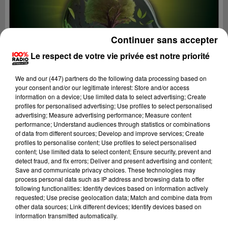
Continuer sans accepter
Le respect de votre vie privée est notre priorité
We and
our (447) partners
do the following data processing based on
your consent and/or our legitimate interest: Store and/or access
information on a device; Use limited data to select advertising; Create
profiles for personalised advertising; Use profiles to select personalised
advertising; Measure advertising performance; Measure content
performance; Understand audiences through statistics or combinations
of data from different sources; Develop and improve services; Create
profiles to personalise content; Use profiles to select personalised
content; Use limited data to select content; Ensure security, prevent and
Lecture (1 min 53 sec)
detect fraud, and fix errors; Deliver and present advertising and content;
Save and communicate privacy choices. These technologies may
process personal data such as IP address and browsing data to offer
following functionalities: Identify devices based on information actively
100%
requested; Use precise geolocation data; Match and combine data from
other data sources; Link different devices; Identify devices based on
On se fait du bien avec Cécile
information transmitted automatically.