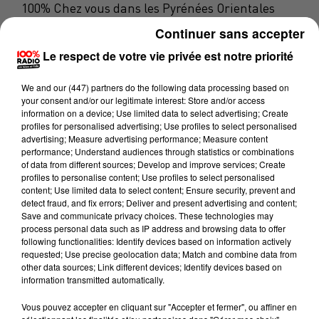
100% Chez vous dans les Pyrénées Orientales
Continuer sans accepter
15 février 2024 - 2 min 10 sec
Le respect de votre vie privée est notre priorité
100% CHEZ VOUS DANS LES PYRÉNÉES
ORIENTALES AVEC PHILIPPE : UN SALON DE
We and
our (447) partners
do the following data processing based on
COIFFURE QUI PROPOSE AUSSI
your consent and/or our legitimate interest: Store and/or access
information on a device; Use limited data to select advertising; Create
profiles for personalised advertising; Use profiles to select personalised
L'autre Salon
La nouvelle exposition est en place à
advertising; Measure advertising performance; Measure content
!
performance; Understand audiences through statistics or combinations
L’autre salon, c’est avant tout un concept où se mêle à
of data from different sources; Develop and improve services; Create
profiles to personalise content; Use profiles to select personalised
la fois beauté pour un moment de pleine détente,
content; Use limited data to select content; Ensure security, prevent and
sans perte de temps.
detect fraud, and fix errors; Deliver and present advertising and content;
Save and communicate privacy choices. These technologies may
L’autre
C’est un lieu voulu familial et chaleureux,
process personal data such as IP address and browsing data to offer
following functionalities: Identify devices based on information actively
salon
,
c’est aussi le désir de partager, d’échanger et
requested; Use precise geolocation data; Match and combine data from
de rencontrer des artistes locaux.
other data sources; Link different devices; Identify devices based on
information transmitted automatically.
Je fais les présentations de Sylvie et Arnaud, notre
Vous pouvez accepter en cliquant sur "Accepter et fermer", ou affiner en
couple d'artistes.