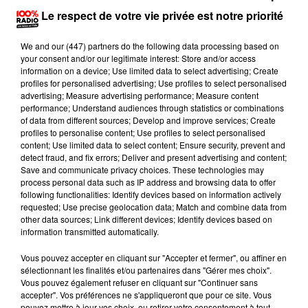
On mange quoi ce soir sur 100% radio ?
Le respect de votre vie privée est notre priorité
16 mai 2024 - 1 min 9 sec
We and
our (447) partners
do the following data processing based on
ON MANGE QUOI CE SOIR AVEC PHILIPPE SUR
your consent and/or our legitimate interest: Store and/or access
information on a device; Use limited data to select advertising; Create
100% ? POISSON PANÉ EN BÂTONNETS
profiles for personalised advertising; Use profiles to select personalised
MAISON
advertising; Measure advertising performance; Measure content
performance; Understand audiences through statistics or combinations
of data from different sources; Develop and improve services; Create
profiles to personalise content; Use profiles to select personalised
Poisson pané en bâtonnets maison
content; Use limited data to select content; Ensure security, prevent and
detect fraud, and fix errors; Deliver and present advertising and content;
- 4 filets de poisson blanc
Save and communicate privacy choices. These technologies may
process personal data such as IP address and browsing data to offer
- 1 œufs
following functionalities: Identify devices based on information actively
requested; Use precise geolocation data; Match and combine data from
- 4 c/s de farine
other data sources; Link different devices; Identify devices based on
information transmitted automatically.
- 4/s de cornflakes
Vous pouvez accepter en cliquant sur "Accepter et fermer", ou affiner en
- 2c/s de chapelure ou biscottes écrasées
sélectionnant les finalités et/ou partenaires dans "Gérer mes choix".
Vous pouvez également refuser en cliquant sur "Continuer sans
- Huile
accepter". Vos préférences ne s'appliqueront que pour ce site. Vous
pouvez mettre à jour vos choix, ou retirer votre consentement à tout