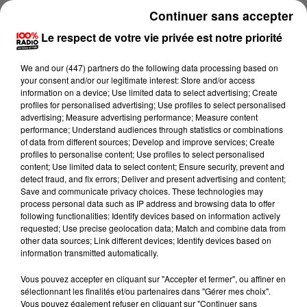
On mange quoi ce soir sur 100% radio ?
Continuer sans accepter
24 février 2025 - 2 min 50 sec
Le respect de votre vie privée est notre priorité
ON MANGE QUOI CE SOIR AVEC PHILIPPE SUR
We and
our (447) partners
do the following data processing based on
100% ? FAR BRETON AUX PRUNEAUX DE
your consent and/or our legitimate interest: Store and/or access
DOMINIQUE
information on a device; Use limited data to select advertising; Create
profiles for personalised advertising; Use profiles to select personalised
advertising; Measure advertising performance; Measure content
performance; Understand audiences through statistics or combinations
Far breton aux pruneaux de Dominique
of data from different sources; Develop and improve services; Create
profiles to personalise content; Use profiles to select personalised
- 36 pruneaux
content; Use limited data to select content; Ensure security, prevent and
detect fraud, and fix errors; Deliver and present advertising and content;
- 300 gr de sucre
Save and communicate privacy choices. These technologies may
process personal data such as IP address and browsing data to offer
- 350 gr de farine
following functionalities: Identify devices based on information actively
requested; Use precise geolocation data; Match and combine data from
- 6 œufs
other data sources; Link different devices; Identify devices based on
information transmitted automatically.
- 2 sachets sucre vanillé
Vous pouvez accepter en cliquant sur "Accepter et fermer", ou affiner en
- Beurre
sélectionnant les finalités et/ou partenaires dans "Gérer mes choix".
Vous pouvez également refuser en cliquant sur "Continuer sans