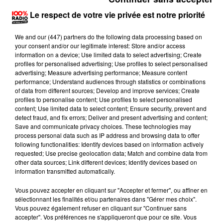
On mange quoi ce soir sur 100% radio ?
Le respect de votre vie privée est notre priorité
26 avril 2024 - 1 min 3 sec
We and
our (447) partners
do the following data processing based on
ON MANGE QUOI CE SOIR AVEC PHILIPPE SUR
your consent and/or our legitimate interest: Store and/or access
100% ? ESCALOPES DE VEAU AU COMTÉ
information on a device; Use limited data to select advertising; Create
profiles for personalised advertising; Use profiles to select personalised
advertising; Measure advertising performance; Measure content
performance; Understand audiences through statistics or combinations
Escalopes de veau au Comté
of data from different sources; Develop and improve services; Create
profiles to personalise content; Use profiles to select personalised
Ingrédients pour 4 personnes :
content; Use limited data to select content; Ensure security, prevent and
detect fraud, and fix errors; Deliver and present advertising and content;
4 belles escalopes de veau,
Save and communicate privacy choices. These technologies may
process personal data such as IP address and browsing data to offer
2 cuillères d'huile,
following functionalities: Identify devices based on information actively
requested; Use precise geolocation data; Match and combine data from
200 g de champignons de Paris,
other data sources; Link different devices; Identify devices based on
information transmitted automatically.
4 tranches de jambon cru fumé,
Vous pouvez accepter en cliquant sur "Accepter et fermer", ou affiner en
150 g de Comté râpé,
sélectionnant les finalités et/ou partenaires dans "Gérer mes choix".
Vous pouvez également refuser en cliquant sur "Continuer sans
20 cl de crème fraîche,
accepter". Vos préférences ne s'appliqueront que pour ce site. Vous