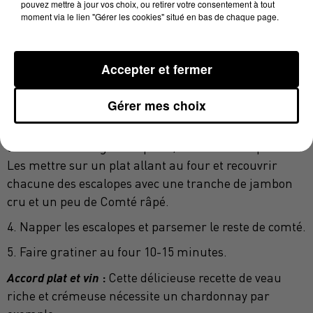
pouvez mettre à jour vos choix, ou retirer votre consentement à tout
Sel, poivre
moment via le lien "Gérer les cookies" situé en bas de chaque page.
Préparation :
1. Préchauffer le four à 180°C.
Accepter et fermer
2. Emincer les champignons et les faire dorer à la
poêle avec un peu d'huile. Les réserver.
Gérer mes choix
3. Saler et poivrer les escalopes et les faire dorer dans
l'huile dans une grande poêle, 10 mn de chaque côté.
Les mettre sur un plat allant au four et recouvrir
chacune des escalopes avec une tranche de jambon
cru et un peu de Comté râpé.
4. Napper les escalopes et parsemer le reste de comté.
5. Faire gratiner au four 10-15 minutes.
Accord plat et vin
:
Cette délicieuse recette de veau
riche et crémeuse nécessite un chardonnay par