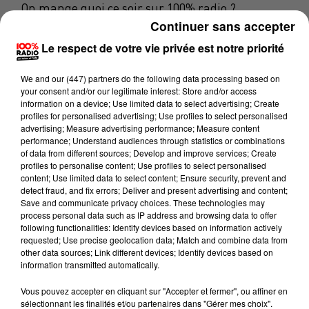
On mange quoi ce soir sur 100% radio ?
Continuer sans accepter
30 juin 2025 - 57 sec
Le respect de votre vie privée est notre priorité
ON MANGE QUOI CE SOIR AVEC PHILIPPE SUR
100% ? CURRY D'AUBERGINE
We and
our (447) partners
do the following data processing based on
your consent and/or our legitimate interest: Store and/or access
information on a device; Use limited data to select advertising; Create
profiles for personalised advertising; Use profiles to select personalised
Curry d'aubergine
advertising; Measure advertising performance; Measure content
performance; Understand audiences through statistics or combinations
· 2 aubergines
of data from different sources; Develop and improve services; Create
profiles to personalise content; Use profiles to select personalised
· 2 patates douces
content; Use limited data to select content; Ensure security, prevent and
detect fraud, and fix errors; Deliver and present advertising and content;
· 1 oignon
Save and communicate privacy choices. These technologies may
process personal data such as IP address and browsing data to offer
· 2 gousses d'ail
following functionalities: Identify devices based on information actively
requested; Use precise geolocation data; Match and combine data from
· 10 g de gingembre frais
other data sources; Link different devices; Identify devices based on
information transmitted automatically.
· 3 c/s de tamari
Vous pouvez accepter en cliquant sur "Accepter et fermer", ou affiner en
· 3 cc de curry
sélectionnant les finalités et/ou partenaires dans "Gérer mes choix".