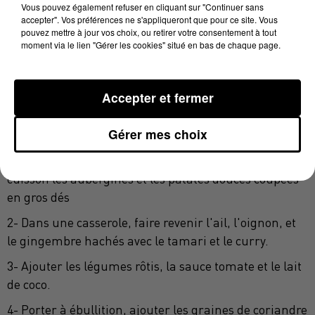
Vous pouvez également refuser en cliquant sur "Continuer sans
· 500 g de sauce tomate
accepter". Vos préférences ne s'appliqueront que pour ce site. Vous
pouvez mettre à jour vos choix, ou retirer votre consentement à tout
· 50 cl de lait de coco
moment via le lien "Gérer les cookies" situé en bas de chaque page.
· 2 g de graines de coriandre
· 50 g de noix de cajou
Accepter et fermer
· 2 tiges de coriandre
Gérer mes choix
· Piment, sel
1- Faire rôtir 30 minutes à 190 °C, sur la plaque de
cuisson les aubergines et les patates douces coupées
en gros dés
2- Dans une casserole, faire revenir l'ail, l'oignon, et
le gingembre hachés avec le tamari et le curry.
3- Ajouter les légumes rôtis, la sauce tomate et le lait
de coco.
4- Porter à ébullition, ajouter les graines de coriandre