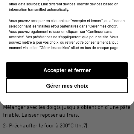
other data sources; Link different devices; Identify devices based on
courge
information transmitted automatically.
· 1 branche de romarin frais
Vous pouvez accepter en cliquant sur "Accepter et fermer", ou affiner en
sélectionnant les finalités et/ou partenaires dans "Gérer mes choix".
· Sel, poivre
Vous pouvez également refuser en cliquant sur "Continuer sans
accepter". Vos préférences ne s'appliqueront que pour ce site. Vous
· 100 g de farine T55
pouvez mettre à jour vos choix, ou retirer votre consentement à tout
moment via le lien "Gérer les cookies" situé en bas de chaque page.
· 100 g de beurre demi-sel
· 2 c/s d'eau (à température ambiante)
Accepter et fermer
· Sel
· Poivre
Gérer mes choix
1- Dans un saladier, réunir la farine, le sel, le poivre,
le beurre demi-sel froid coupé en morceaux et l'eau.
Mélanger avec les doigts jusqu'à obtention d'une pâte
friable. Laisser reposer au frais.
2- Préchauffer le four à 200°C (th.7).