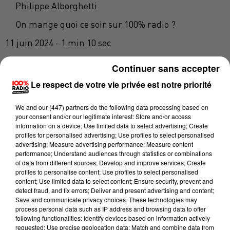
Philippe Alborghetti
On mange quoi ce soir sur 100% radio ?
11 juin 2024 - 1 min 10 sec
ON MANGE QUOI CE SOIR AVEC PHILIPPE SUR
Continuer sans accepter
100% ? CRUMBLE DE COURGETTES AU
Le respect de votre vie privée est notre priorité
JAMBON CRU ET AU FROMAGE FRA
We and
our (447) partners
do the following data processing based on
your consent and/or our legitimate interest: Store and/or access
Crumble de courgettes au jambon cru et au fromage
information on a device; Use limited data to select advertising; Create
frais
profiles for personalised advertising; Use profiles to select personalised
advertising; Measure advertising performance; Measure content
· 800 g de courgettes
performance; Understand audiences through statistics or combinations
of data from different sources; Develop and improve services; Create
· 400 g de fromage frais de brebis
profiles to personalise content; Use profiles to select personalised
content; Use limited data to select content; Ensure security, prevent and
· 20 g de pignons de pin ou de noix
detect fraud, and fix errors; Deliver and present advertising and content;
Save and communicate privacy choices. These technologies may
· 200 g de jambon de Bayonne
process personal data such as IP address and browsing data to offer
following functionalities: Identify devices based on information actively
· 3 c/s d'un mélange d'huile d'argan et de pépins de
requested; Use precise geolocation data; Match and combine data from