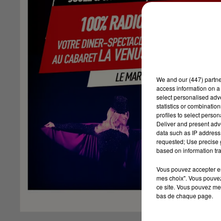
We and
our (447) partn
access information on a 
select personalised ad
statistics or combinatio
profiles to select person
Deliver and present adv
data such as IP address 
requested; Use precise g
based on information tra
Vous pouvez accepter en 
mes choix". Vous pouvez
ce site. Vous pouvez met
bas de chaque page.