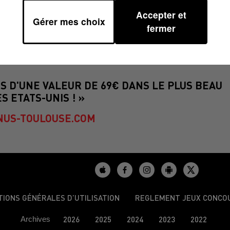
PECTACLE POUR DEUX PERSONNES AU CABARE
Accepter et
RDI 14 FÉVRIER À 20H.
Gérer mes choix
fermer
T LA VÉNUS DE TOULOUSE DANS UNE AMBIANC
S SAVOUREUX ET UN SPECTACLE DE RÊVE POU
S D'UNE VALEUR DE 69€ DANS LE PLUS BEAU
 ETATS-UNIS ! »
US-TOULOUSE.COM
TIONS GÉNÉRALES D’UTILISATION
REGLEMENT JEUX CONCO
Archives
2026
2025
2024
2023
2022