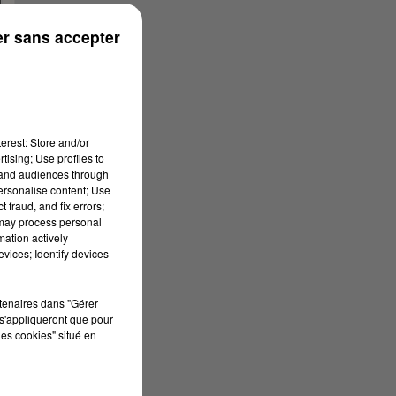
r sans accepter
erest: Store and/or
tising; Use profiles to
tand audiences through
personalise content; Use
 fraud, and fix errors;
 may process personal
mation actively
vices; Identify devices
rtenaires dans "Gérer
s'appliqueront que pour
les cookies" situé en