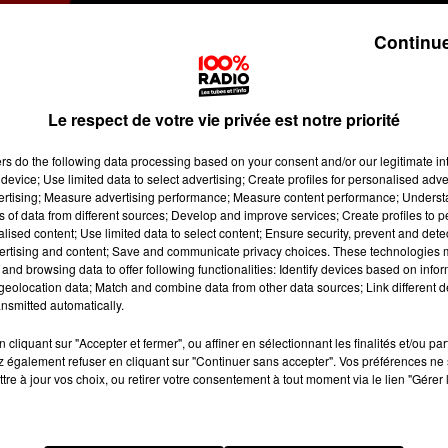
Continue
Le respect de votre vie privée est notre priorité
ers
do the following data processing based on your consent and/or our legitimate int
device; Use limited data to select advertising; Create profiles for personalised adver
vertising; Measure advertising performance; Measure content performance; Unders
ns of data from different sources; Develop and improve services; Create profiles to 
alised content; Use limited data to select content; Ensure security, prevent and detect
ertising and content; Save and communicate privacy choices. These technologies
and browsing data to offer following functionalities: Identify devices based on infor
eolocation data; Match and combine data from other data sources; Link different de
nsmitted automatically.
cliquant sur "Accepter et fermer", ou affiner en sélectionnant les finalités et/ou pa
 également refuser en cliquant sur "Continuer sans accepter". Vos préférences ne 
tre à jour vos choix, ou retirer votre consentement à tout moment via le lien "Gérer 