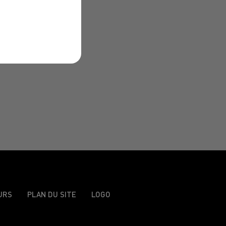
T
E
R
URS
PLAN DU SITE
LOGO