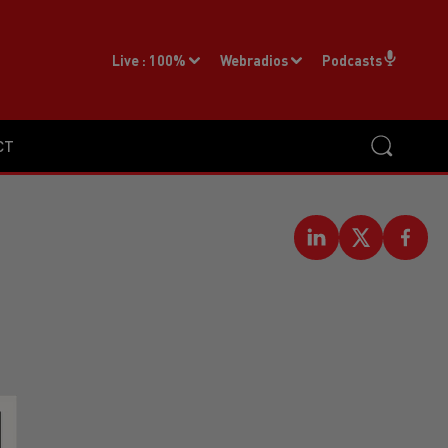
Live :
100%
Webradios
Podcasts
CT