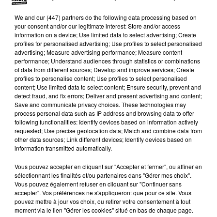
We and
our (447) partners
do the following data processing based on
CETTE SEMAINE, EN JOUANT À LA BOX 100%,
your consent and/or our legitimate interest: Store and/or access
GAGNEZ VOS INVITATIONS POUR LE
information on a device; Use limited data to select advertising; Create
CABARET LE ROBINSON PRÈS DE TOULOUSE
profiles for personalised advertising; Use profiles to select personalised
advertising; Measure advertising performance; Measure content
!
performance; Understand audiences through statistics or combinations
of data from different sources; Develop and improve services; Create
LE ROBINSON : DES SPECTACLES DE
profiles to personalise content; Use profiles to select personalised
VARIÉTÉS, DES SOIRÉES À THÈME, DES
content; Use limited data to select content; Ensure security, prevent and
detect fraud, and fix errors; Deliver and present advertising and content;
CONCERTS ET DES SOIRÉES HUMORISTIQUES
Save and communicate privacy choices. These technologies may
DE TRÈS HAUT VOL.
process personal data such as IP address and browsing data to offer
following functionalities: Identify devices based on information actively
REPAS ET SPECTACLE CABARET POUR 2
requested; Use precise geolocation data; Match and combine data from
other data sources; Link different devices; Identify devices based on
PERSONNES À GAGNER CETTE SEMAINE !
information transmitted automatically.
Vous pouvez accepter en cliquant sur "Accepter et fermer", ou affiner en
sélectionnant les finalités et/ou partenaires dans "Gérer mes choix".
Vous pouvez également refuser en cliquant sur "Continuer sans
accepter". Vos préférences ne s'appliqueront que pour ce site. Vous
pouvez mettre à jour vos choix, ou retirer votre consentement à tout
moment via le lien "Gérer les cookies" situé en bas de chaque page.