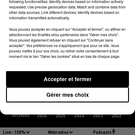
following functionalities: Identify devices based on information actively
requested; Use precise geolocation data; Match and combine data from
other data sources; Link different devices; Identify devices based on
information transmitted automatically.
Vous pouvez accepter en cliquant sur "Accepter et fermer", ou affiner en
sélectionnant les finalités et/ou partenaires dans "Gérer mes choix".
Vous pouvez également refuser en cliquant sur "Continuer sans
accepter". Vos préférences ne s'appliqueront que pour ce site. Vous
pouvez mettre à jour vos choix, ou retirer votre consentement à tout
moment via le lien "Gérer les cookies" situé en bas de chaque page.
MENTIONS LÉGALES
CONDITIONS GÉNÉRALES D’UTILISATION
Accepter et fermer
REGLEMENT JEUX CONCOURS
PLAN DU SITE
Gérer mes choix
LOGO
Archives
2026
2025
2024
2023
2022
Live :
100%
Webradios
Podcasts