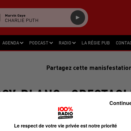
Marvin Gaye
CHARLIE PUTH
AGENDA
PODCAST
RADIO
LA RÉGIE PUB
CONTA
Partagez cette manisfestation
Y-BLANC : SPECTACL
Continue
CIEL »
Le respect de votre vie privée est notre priorité