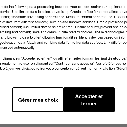
Duo clown aérien tragi-comi-romantiqu
ers
do the following data processing based on your consent and/or our legitimate int
device; Use limited data to select advertising; Create profiles for personalised adver
tres du sol. Acrobates, bonimenteurs i
vertising; Measure advertising performance; Measure content performance; Unders
avec le grand numéro final de la Femme
ns of data from different sources; Develop and improve services; Create profiles to 
alised content; Use limited data to select content; Ensure security, prevent and detect
TCUQ-EN-QUERCY-BLANC
ertising and content; Save and communicate privacy choices. These technologies
and browsing data to offer following functionalities: Identify devices based on infor
eolocation data; Match and combine data from other data sources; Link different de
nsmitted automatically.
Lieu
46000
MONTCUQ-EN-QUE
cliquant sur "Accepter et fermer", ou affiner en sélectionnant les finalités et/ou pa
 également refuser en cliquant sur "Continuer sans accepter". Vos préférences ne 
tre à jour vos choix, ou retirer votre consentement à tout moment via le lien "Gérer 
Ajouter à votre calendrier
Accepter et
Gérer mes choix
fermer
16 juillet 2026 à 0h00
du
Date
16 juillet 2026 à 0h00
au