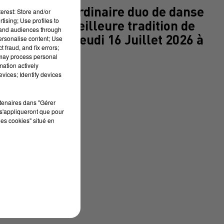
e ! Un extraordinaire duo de danse
erest: Store and/or
tising; Use profiles to
ssus de la meilleure tradition de
tand audiences through
 Volante. Le Jeudi 16 Juillet 2026 à
personalise content; Use
 fraud, and fix errors;
 may process personal
mation actively
vices; Identify devices
RCY-BLANC
rtenaires dans "Gérer
s'appliqueront que pour
les cookies" situé en