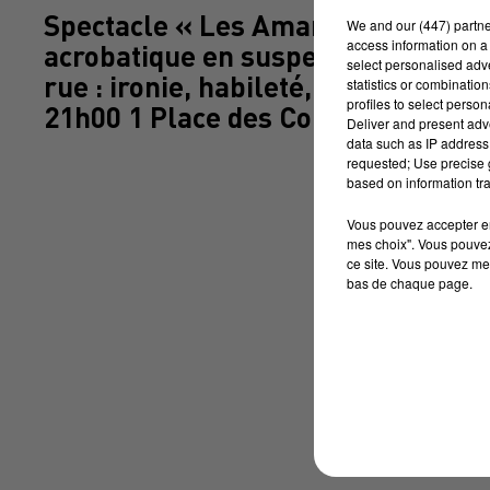
Spectacle « Les Amants du Ciel » 
We and
our (447) partn
access information on a 
acrobatique en suspension à dix mè
select personalised ad
rue : ironie, habileté, précision… 
statistics or combinatio
profiles to select person
21h00 1 Place des Consuls MON
Deliver and present adv
data such as IP address 
requested; Use precise g
based on information tra
Vous pouvez accepter en 
mes choix". Vous pouvez
ce site. Vous pouvez met
bas de chaque page.