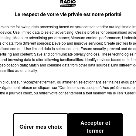
Le respect de votre vie privée est notre priorité
ers
do the following data processing based on your consent and/or our legitimate int
device; Use limited data to select advertising; Create profiles for personalised adver
vertising; Measure advertising performance; Measure content performance; Unders
ns of data from different sources; Develop and improve services; Create profiles to 
alised content; Use limited data to select content; Ensure security, prevent and detect
ertising and content; Save and communicate privacy choices. These technologies
and browsing data to offer following functionalities: Identify devices based on infor
eolocation data; Match and combine data from other data sources; Link different de
nsmitted automatically.
cliquant sur "Accepter et fermer", ou affiner en sélectionnant les finalités et/ou pa
 également refuser en cliquant sur "Continuer sans accepter". Vos préférences ne 
tre à jour vos choix, ou retirer votre consentement à tout moment via le lien "Gérer 
Accepter et
Gérer mes choix
fermer