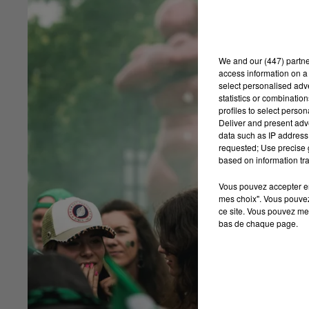
We and
our (447) partn
access information on a 
select personalised ad
statistics or combinatio
profiles to select person
Deliver and present adv
data such as IP address 
requested; Use precise g
based on information tra
Vous pouvez accepter en 
mes choix". Vous pouvez
ce site. Vous pouvez met
bas de chaque page.