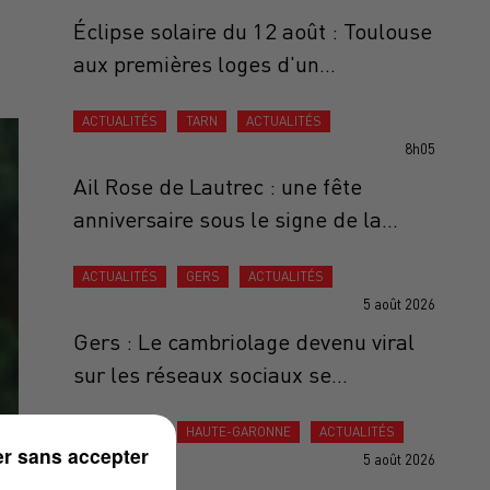
Éclipse solaire du 12 août : Toulouse
aux premières loges d'un...
ACTUALITÉS
TARN
ACTUALITÉS
8h05
Ail Rose de Lautrec : une fête
anniversaire sous le signe de la...
ACTUALITÉS
GERS
ACTUALITÉS
5 août 2026
Gers : Le cambriolage devenu viral
sur les réseaux sociaux se...
ACTUALITÉS
HAUTE-GARONNE
ACTUALITÉS
r sans accepter
5 août 2026