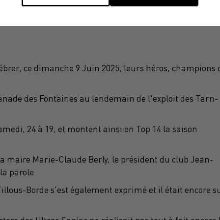
lébrer, ce dimanche 9 Juin 2025, leurs héros, champions 
lanade des Fontaines au lendemain de l'exploit des Tarn-
amedi, 24 à 19, et montent ainsi en Top 14 la saison
 la maire Marie-Claude Berly, le président du club Jean-
la parole.
lous-Borde s'est également exprimé et il était encore s