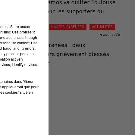
Thomas Ramos va quitter Toulouse :
un choc pour les supporters du...
erest: Store and/or
ACTUALITÉS
HAUTES-PYRÉNÉES
ACTUALITÉS
tising; Use profiles to
4 août 2026
tand audiences through
personalise content; Use
Hautes-Pyrénées : deux
 fraud, and fix errors;
randonneurs grièvement blessés
 may process personal
mation actively
après avoir...
vices; Identify devices
rtenaires dans "Gérer
s'appliqueront que pour
les cookies" situé en