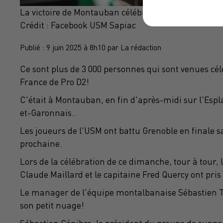
La victoire de Montauban célébrée depuis samedi
Crédit :
Facebook USM Sapiac
Publié : 9 juin 2025 à 8h10 par La rédaction
Ce sont plus de 3 000 personnes qui sont venues cé
France de Pro D2!
C'était à Montauban, en fin d'après-midi sur l'Esp
et-Garonnais..
Les joueurs de l'USM ont battu Grenoble en finale s
prochaine.
Lors de la célébration de ce dimanche, tour à tour,
Claude Maillard et le capitaine Fred Quercy ont pris 
Le manager de l'équipe montalbanaise Sébastien Til
son petit nuage!