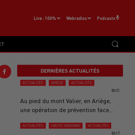
Live :
100%
Webradios
Podcasts
CT
DERNIÈRES ACTUALITÉS
ACTUALITÉS
ARIÈGE
ACTUALITÉS
8h31
Au pied du mont Valier, en Ariège,
une opération de prévention face...
ACTUALITÉS
HAUTE-GARONNE
ACTUALITÉS
8h17