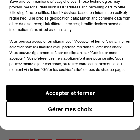
cadavre a été retrouvé. Une enquête pour connaitre
Save and communicate privacy choices. These technologies may
process personal data such as IP address and browsing data to offer
les causes exactes de la mort est ouverte et confiée au
following functionalities: Identify devices based on information actively
commissariat de Mazamet. L'origine de l'incendie
requested; Use precise geolocation data; Match and combine data from
other data sources; Link different devices; Identify devices based on
n'est pour l'instant pas connu.
information transmitted automatically.
DERNIÈRES ACTUALITÉS
Vous pouvez accepter en cliquant sur "Accepter et fermer", ou affiner en
sélectionnant les finalités et/ou partenaires dans "Gérer mes choix".
Vous pouvez également refuser en cliquant sur "Continuer sans
ACTUALITÉS
ARIÈGE
ACTUALITÉS
accepter". Vos préférences ne s'appliqueront que pour ce site. Vous
8h31
pouvez mettre à jour vos choix, ou retirer votre consentement à tout
moment via le lien "Gérer les cookies" situé en bas de chaque page.
Au pied du mont Valier, en Ariège, une
opération de prévention face...
Accepter et fermer
ACTUALITÉS
HAUTE-GARONNE
ACTUALITÉS
8h17
Gérer mes choix
Éclipse solaire du 12 août : Toulouse aux
premières loges d'un...