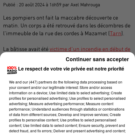
Publié : 20 août 2024 à 16h59 par Axel Mahrouga
Les pompiers ont fait la maccabre découverte ce
matin. Un corps a été retrouvé dans les décombres de
l'immeuble de la rue des cordes à Mazamet (
Tarn
).
La bâtisse avait été
victime d'un incendie en début de
matinée ce lundi
. 53 soldats du feu et 4 lances a
Continuer sans accepter
incendie avaient été déployés pour combattre les
Le respect de votre vie privée est notre priorité
flammes. Une opération rendue délicate par la
configuration des lieux, avec des appartements
We and
our (447) partners
do the following data processing based on
your consent and/or our legitimate interest: Store and/or access
mitoyens aux flammes.
information on a device; Use limited data to select advertising; Create
profiles for personalised advertising; Use profiles to select personalised
Lors de leur intervention, les secours avaient indiqué
advertising; Measure advertising performance; Measure content
performance; Understand audiences through statistics or combinations
qu'aucune personne n'était présente dans
of data from different sources; Develop and improve services; Create
l'habitation au moment du sinistre. Cet après-midi,
profiles to personalise content; Use profiles to select personalised
content; Use limited data to select content; Ensure security, prevent and
le parquet de Castres confirme cependant qu'un
detect fraud, and fix errors; Deliver and present advertising and content;