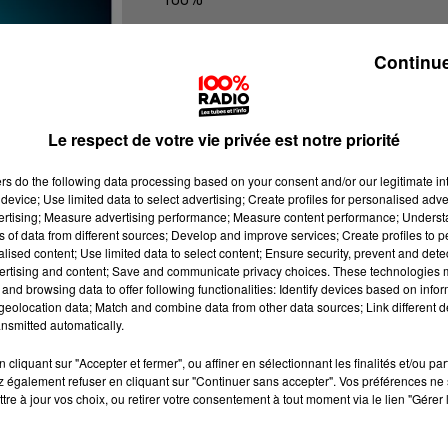
100% Radio les infos du Tarn et Gar
Continue
Le respect de votre vie privée est notre priorité
ers
do the following data processing based on your consent and/or our legitimate int
device; Use limited data to select advertising; Create profiles for personalised adver
vertising; Measure advertising performance; Measure content performance; Unders
ns of data from different sources; Develop and improve services; Create profiles to 
alised content; Use limited data to select content; Ensure security, prevent and detect
ertising and content; Save and communicate privacy choices. These technologies
and browsing data to offer following functionalities: Identify devices based on infor
eolocation data; Match and combine data from other data sources; Link different de
nsmitted automatically.
cliquant sur "Accepter et fermer", ou affiner en sélectionnant les finalités et/ou pa
 également refuser en cliquant sur "Continuer sans accepter". Vos préférences ne 
tre à jour vos choix, ou retirer votre consentement à tout moment via le lien "Gérer 