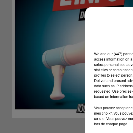
We and
our (447) partn
access information on a 
select personalised ad
statistics or combinatio
profiles to select person
Deliver and present adv
data such as IP address 
requested; Use precise g
based on information tra
Vous pouvez accepter en 
mes choix". Vous pouvez
ce site. Vous pouvez met
bas de chaque page.