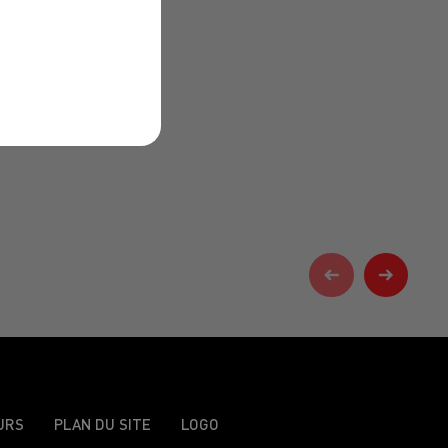
URS
PLAN DU SITE
LOGO