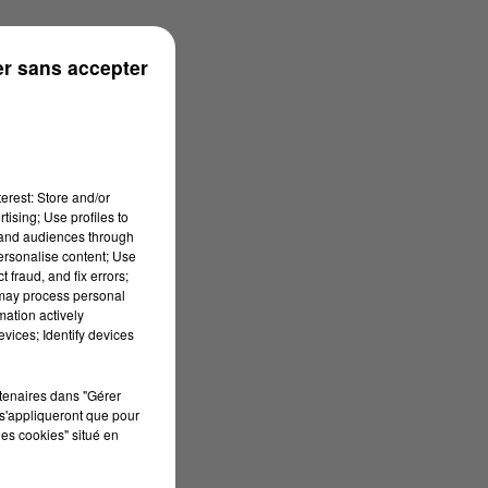
onne
r sans accepter
erest: Store and/or
tising; Use profiles to
tand audiences through
personalise content; Use
 fraud, and fix errors;
 may process personal
mation actively
vices; Identify devices
rtenaires dans "Gérer
s'appliqueront que pour
les cookies" situé en