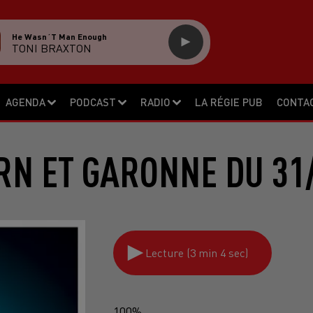
He Wasn´t Man Enough
TONI BRAXTON
AGENDA
PODCAST
RADIO
LA RÉGIE PUB
CONTA
RN ET GARONNE DU 31
Lecture (3 min 4 sec)
100%