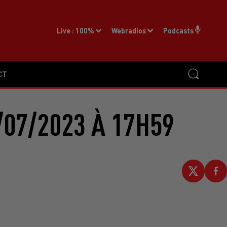
Live :
100%
Webradios
Podcasts
CT
/07/2023 À 17H59