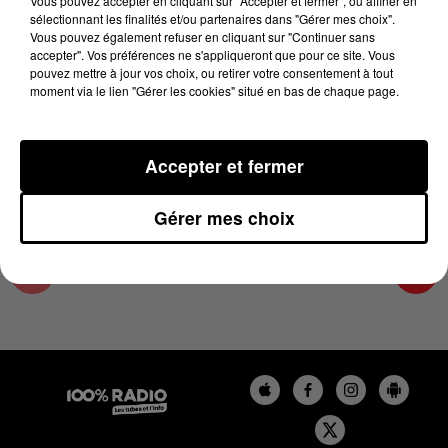
Vous pouvez accepter en cliquant sur "Accepter et fermer", ou affiner en
31 mai 2023 - 2 min 21 sec
sélectionnant les finalités et/ou partenaires dans "Gérer mes choix".
Vous pouvez également refuser en cliquant sur "Continuer sans
LES INFOS DU TARN ET GARONNE DU
accepter". Vos préférences ne s'appliqueront que pour ce site. Vous
31/05/2023 À 13H59
pouvez mettre à jour vos choix, ou retirer votre consentement à tout
moment via le lien "Gérer les cookies" situé en bas de chaque page.
Podcasts infos du Tarn et Garonne
Accepter et fermer
Gérer mes choix