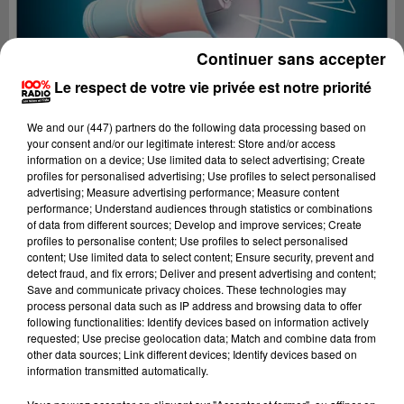
Continuer sans accepter
Le respect de votre vie privée est notre priorité
We and
our (447) partners
do the following data processing based on
your consent and/or our legitimate interest: Store and/or access
information on a device; Use limited data to select advertising; Create
profiles for personalised advertising; Use profiles to select personalised
advertising; Measure advertising performance; Measure content
performance; Understand audiences through statistics or combinations
of data from different sources; Develop and improve services; Create
profiles to personalise content; Use profiles to select personalised
content; Use limited data to select content; Ensure security, prevent and
Lecture (2 min 21 sec)
detect fraud, and fix errors; Deliver and present advertising and content;
Save and communicate privacy choices. These technologies may
process personal data such as IP address and browsing data to offer
following functionalities: Identify devices based on information actively
requested; Use precise geolocation data; Match and combine data from
100%
other data sources; Link different devices; Identify devices based on
information transmitted automatically.
Les infos du Tarn et Garonne