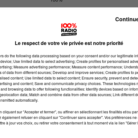
100% Radio les infos du Tarn et Gar
Continue
Le respect de votre vie privée est notre priorité
ers
do the following data processing based on your consent and/or our legitimate int
device; Use limited data to select advertising; Create profiles for personalised adver
vertising; Measure advertising performance; Measure content performance; Unders
ns of data from different sources; Develop and improve services; Create profiles to 
alised content; Use limited data to select content; Ensure security, prevent and detect
ertising and content; Save and communicate privacy choices. These technologies
and browsing data to offer following functionalities: Identify devices based on infor
eolocation data; Match and combine data from other data sources; Link different de
nsmitted automatically.
cliquant sur "Accepter et fermer", ou affiner en sélectionnant les finalités et/ou pa
 également refuser en cliquant sur "Continuer sans accepter". Vos préférences ne 
tre à jour vos choix, ou retirer votre consentement à tout moment via le lien "Gérer 