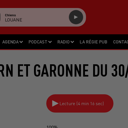
Chiens
LOUANE
AGENDA
PODCAST
RADIO
LA RÉGIE PUB
CONTA
RN ET GARONNE DU 30
Lecture (4 min 16 sec)
100%