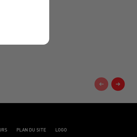
URS
PLAN DU SITE
LOGO