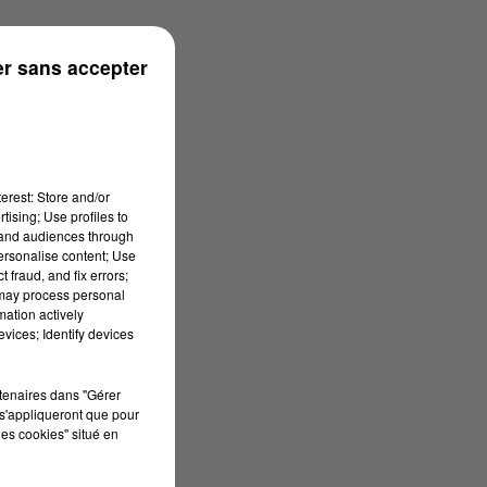
onne
r sans accepter
erest: Store and/or
tising; Use profiles to
tand audiences through
personalise content; Use
 fraud, and fix errors;
 may process personal
mation actively
vices; Identify devices
rtenaires dans "Gérer
s'appliqueront que pour
les cookies" situé en