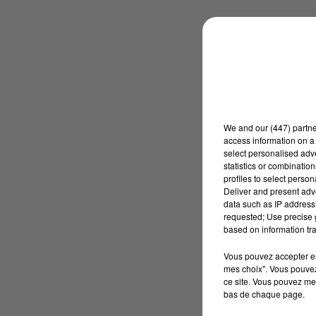
We and
our (447) partn
access information on a 
select personalised ad
statistics or combinatio
profiles to select person
Deliver and present adv
data such as IP address 
requested; Use precise g
based on information tra
Vous pouvez accepter en 
mes choix". Vous pouvez
ce site. Vous pouvez met
bas de chaque page.