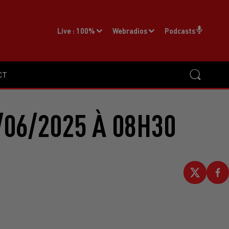
Live :
100%
Webradios
Podcasts
CT
/06/2025 À 08H30