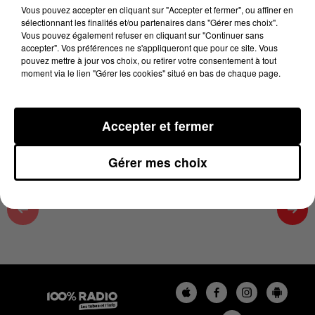
06h59
Vous pouvez accepter en cliquant sur "Accepter et fermer", ou affiner en
sélectionnant les finalités et/ou partenaires dans "Gérer mes choix".
29 mai 2026 - 4 min 11 sec
Vous pouvez également refuser en cliquant sur "Continuer sans
accepter". Vos préférences ne s'appliqueront que pour ce site. Vous
LES INFOS DU TARN ET GARONNE DU
pouvez mettre à jour vos choix, ou retirer votre consentement à tout
29/05/2026 À 06H59
moment via le lien "Gérer les cookies" situé en bas de chaque page.
Podcasts infos du Tarn et Garonne
Accepter et fermer
Gérer mes choix