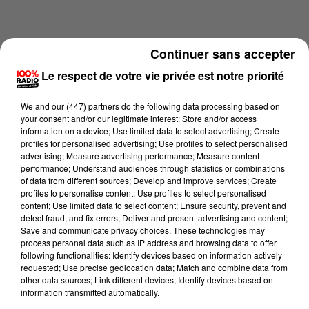
Continuer sans accepter
Le respect de votre vie privée est notre priorité
We and
our (447) partners
do the following data processing based on
your consent and/or our legitimate interest: Store and/or access
information on a device; Use limited data to select advertising; Create
profiles for personalised advertising; Use profiles to select personalised
advertising; Measure advertising performance; Measure content
performance; Understand audiences through statistics or combinations
of data from different sources; Develop and improve services; Create
profiles to personalise content; Use profiles to select personalised
content; Use limited data to select content; Ensure security, prevent and
Lecture (4 min 11 sec)
detect fraud, and fix errors; Deliver and present advertising and content;
Save and communicate privacy choices. These technologies may
process personal data such as IP address and browsing data to offer
following functionalities: Identify devices based on information actively
100%
requested; Use precise geolocation data; Match and combine data from
other data sources; Link different devices; Identify devices based on
Les infos du Tarn et Garonne du 29/05/2026 à
information transmitted automatically.