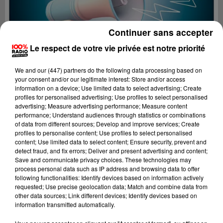
Continuer sans accepter
Le respect de votre vie privée est notre priorité
We and
our (447) partners
do the following data processing based on
your consent and/or our legitimate interest: Store and/or access
information on a device; Use limited data to select advertising; Create
profiles for personalised advertising; Use profiles to select personalised
advertising; Measure advertising performance; Measure content
performance; Understand audiences through statistics or combinations
of data from different sources; Develop and improve services; Create
profiles to personalise content; Use profiles to select personalised
content; Use limited data to select content; Ensure security, prevent and
Lecture (4 min 21 sec)
detect fraud, and fix errors; Deliver and present advertising and content;
Save and communicate privacy choices. These technologies may
process personal data such as IP address and browsing data to offer
following functionalities: Identify devices based on information actively
requested; Use precise geolocation data; Match and combine data from
100%
other data sources; Link different devices; Identify devices based on
information transmitted automatically.
100% Radio les infos du Tarn et Garonne