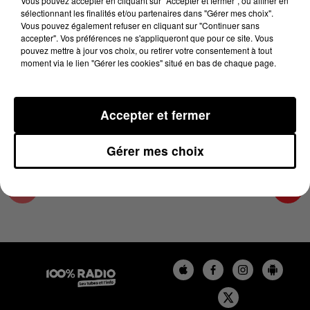
Vous pouvez accepter en cliquant sur "Accepter et fermer", ou affiner en
29 avril 2024 - 4 min 21 sec
sélectionnant les finalités et/ou partenaires dans "Gérer mes choix".
Vous pouvez également refuser en cliquant sur "Continuer sans
LES INFOS DU TARN ET GARONNE DU
accepter". Vos préférences ne s'appliqueront que pour ce site. Vous
29/04/2024 À 09H00
pouvez mettre à jour vos choix, ou retirer votre consentement à tout
moment via le lien "Gérer les cookies" situé en bas de chaque page.
Podcasts infos du Tarn et Garonne
Accepter et fermer
Gérer mes choix