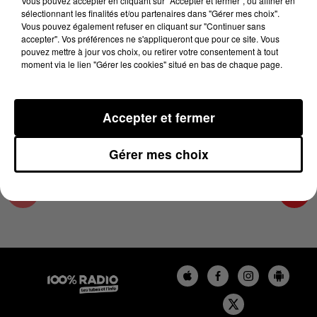
Vous pouvez accepter en cliquant sur "Accepter et fermer", ou affiner en
28 novembre 2023 - 2 min 22 sec
sélectionnant les finalités et/ou partenaires dans "Gérer mes choix".
Vous pouvez également refuser en cliquant sur "Continuer sans
LES INFOS DU TARN ET GARONNE DU
accepter". Vos préférences ne s'appliqueront que pour ce site. Vous
28/11/2023 À 10H00
pouvez mettre à jour vos choix, ou retirer votre consentement à tout
moment via le lien "Gérer les cookies" situé en bas de chaque page.
Podcasts infos du Tarn et Garonne
Accepter et fermer
Gérer mes choix