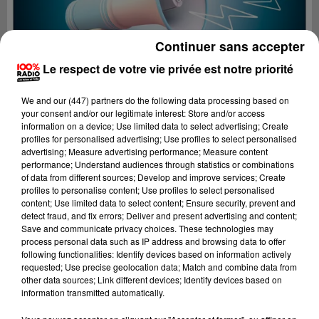
Continuer sans accepter
Le respect de votre vie privée est notre priorité
We and
our (447) partners
do the following data processing based on
your consent and/or our legitimate interest: Store and/or access
information on a device; Use limited data to select advertising; Create
profiles for personalised advertising; Use profiles to select personalised
advertising; Measure advertising performance; Measure content
performance; Understand audiences through statistics or combinations
of data from different sources; Develop and improve services; Create
profiles to personalise content; Use profiles to select personalised
content; Use limited data to select content; Ensure security, prevent and
Lecture (2 min 22 sec)
detect fraud, and fix errors; Deliver and present advertising and content;
Save and communicate privacy choices. These technologies may
process personal data such as IP address and browsing data to offer
following functionalities: Identify devices based on information actively
requested; Use precise geolocation data; Match and combine data from
100%
other data sources; Link different devices; Identify devices based on
information transmitted automatically.
100% Radio les infos du Tarn et Garonne