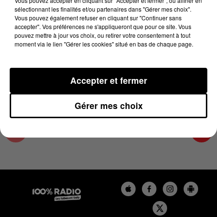
Vous pouvez accepter en cliquant sur "Accepter et fermer", ou affiner en
28 août 2025 - 3 min 56 sec
sélectionnant les finalités et/ou partenaires dans "Gérer mes choix".
Vous pouvez également refuser en cliquant sur "Continuer sans
LES INFOS DU TARN ET GARONNE DU
accepter". Vos préférences ne s'appliqueront que pour ce site. Vous
28/08/2025 À 16H59
pouvez mettre à jour vos choix, ou retirer votre consentement à tout
moment via le lien "Gérer les cookies" situé en bas de chaque page.
Podcasts infos du Tarn et Garonne
Accepter et fermer
Gérer mes choix