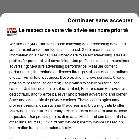
Continuer sans accepter
Le respect de votre vie privée est notre priorité
We and
our (447) partners
do the following data processing based on
your consent and/or our legitimate interest: Store and/or access
information on a device; Use limited data to select advertising; Create
profiles for personalised advertising; Use profiles to select personalised
advertising; Measure advertising performance; Measure content
performance; Understand audiences through statistics or combinations
of data from different sources; Develop and improve services; Create
profiles to personalise content; Use profiles to select personalised
content; Use limited data to select content; Ensure security, prevent and
Lecture (3 min 56 sec)
detect fraud, and fix errors; Deliver and present advertising and content;
Save and communicate privacy choices. These technologies may
process personal data such as IP address and browsing data to offer
following functionalities: Identify devices based on information actively
requested; Use precise geolocation data; Match and combine data from
100%
other data sources; Link different devices; Identify devices based on
information transmitted automatically.
100% Radio les infos du Tarn et Garonne