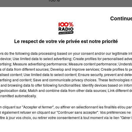
100% Radio les infos du Tarn et Gar
Continue
Le respect de votre vie privée est notre priorité
ers
do the following data processing based on your consent and/or our legitimate int
device; Use limited data to select advertising; Create profiles for personalised adver
vertising; Measure advertising performance; Measure content performance; Unders
ns of data from different sources; Develop and improve services; Create profiles to 
alised content; Use limited data to select content; Ensure security, prevent and detect
ertising and content; Save and communicate privacy choices. These technologies
and browsing data to offer following functionalities: Identify devices based on infor
eolocation data; Match and combine data from other data sources; Link different de
nsmitted automatically.
cliquant sur "Accepter et fermer", ou affiner en sélectionnant les finalités et/ou pa
 également refuser en cliquant sur "Continuer sans accepter". Vos préférences ne 
tre à jour vos choix, ou retirer votre consentement à tout moment via le lien "Gérer 