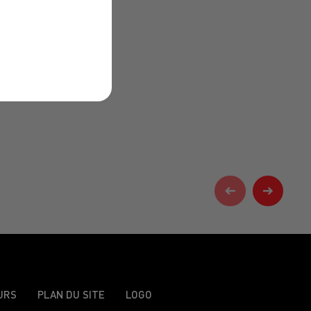
URS
PLAN DU SITE
LOGO