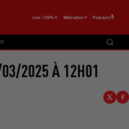
Live :
100%
Webradios
Podcasts
CT
/03/2025 À 12H01