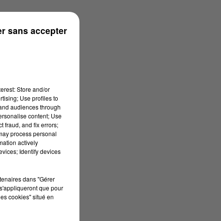
onne
r sans accepter
erest: Store and/or
tising; Use profiles to
tand audiences through
personalise content; Use
 fraud, and fix errors;
 may process personal
mation actively
vices; Identify devices
rtenaires dans "Gérer
s'appliqueront que pour
les cookies" situé en