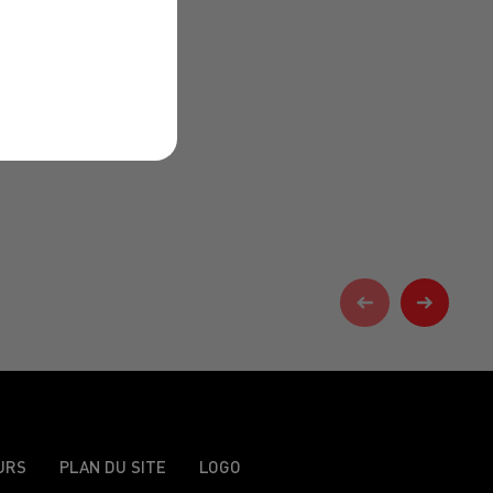
URS
PLAN DU SITE
LOGO