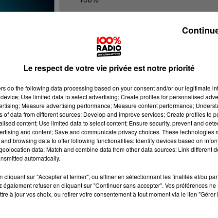
100% Radio les infos du Tarn et Gar
Continue
Le respect de votre vie privée est notre priorité
ers
do the following data processing based on your consent and/or our legitimate int
device; Use limited data to select advertising; Create profiles for personalised adver
vertising; Measure advertising performance; Measure content performance; Unders
ns of data from different sources; Develop and improve services; Create profiles to 
alised content; Use limited data to select content; Ensure security, prevent and detect
ertising and content; Save and communicate privacy choices. These technologies
and browsing data to offer following functionalities: Identify devices based on infor
eolocation data; Match and combine data from other data sources; Link different de
nsmitted automatically.
cliquant sur "Accepter et fermer", ou affiner en sélectionnant les finalités et/ou pa
 également refuser en cliquant sur "Continuer sans accepter". Vos préférences ne 
tre à jour vos choix, ou retirer votre consentement à tout moment via le lien "Gérer 