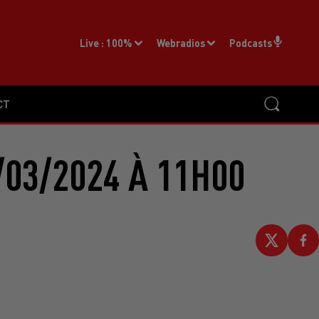
Live :
100%
Webradios
Podcasts
CT
/03/2024 À 11H00