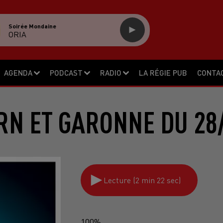
Soirée Mondaine
ORIA
AGENDA
PODCAST
RADIO
LA RÉGIE PUB
CONTA
RN ET GARONNE DU 28
Lecture (2 min 22 sec)
100%