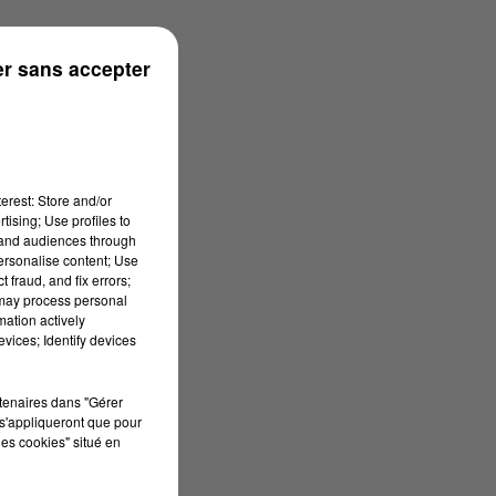
onne
r sans accepter
erest: Store and/or
tising; Use profiles to
tand audiences through
personalise content; Use
 fraud, and fix errors;
 may process personal
mation actively
vices; Identify devices
rtenaires dans "Gérer
s'appliqueront que pour
les cookies" situé en