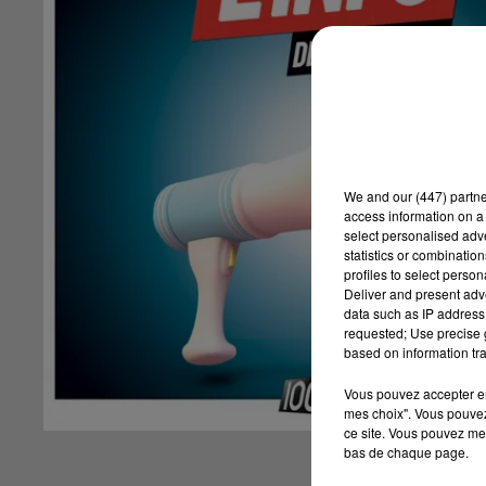
We and
our (447) partn
access information on a 
select personalised ad
statistics or combinatio
profiles to select person
Deliver and present adv
data such as IP address 
requested; Use precise g
based on information tra
Vous pouvez accepter en 
mes choix". Vous pouvez
ce site. Vous pouvez met
bas de chaque page.