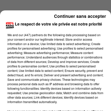
Continuer sans accepter
Le respect de votre vie privée est notre priorité
We and
our (447) partners
do the following data processing based on
your consent and/or our legitimate interest: Store and/or access
information on a device; Use limited data to select advertising; Create
profiles for personalised advertising; Use profiles to select personalised
advertising; Measure advertising performance; Measure content
performance; Understand audiences through statistics or combinations
of data from different sources; Develop and improve services; Create
profiles to personalise content; Use profiles to select personalised
content; Use limited data to select content; Ensure security, prevent and
Lecture (4 min 21 sec)
detect fraud, and fix errors; Deliver and present advertising and content;
Save and communicate privacy choices. These technologies may
process personal data such as IP address and browsing data to offer
following functionalities: Identify devices based on information actively
requested; Use precise geolocation data; Match and combine data from
100%
other data sources; Link different devices; Identify devices based on
information transmitted automatically.
100% Radio les infos du Tarn et Garonne