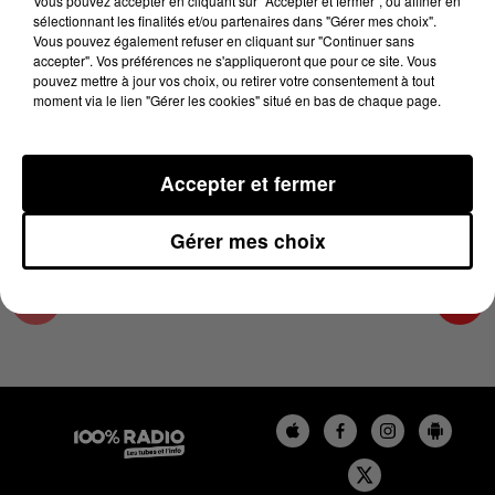
Vous pouvez accepter en cliquant sur "Accepter et fermer", ou affiner en
28 février 2025 - 4 min 21 sec
sélectionnant les finalités et/ou partenaires dans "Gérer mes choix".
Vous pouvez également refuser en cliquant sur "Continuer sans
LES INFOS DU TARN ET GARONNE DU
accepter". Vos préférences ne s'appliqueront que pour ce site. Vous
28/02/2025 À 08H30
pouvez mettre à jour vos choix, ou retirer votre consentement à tout
moment via le lien "Gérer les cookies" situé en bas de chaque page.
Podcasts infos du Tarn et Garonne
Accepter et fermer
Gérer mes choix