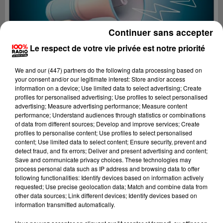
Continuer sans accepter
Le respect de votre vie privée est notre priorité
We and
our (447) partners
do the following data processing based on
your consent and/or our legitimate interest: Store and/or access
information on a device; Use limited data to select advertising; Create
profiles for personalised advertising; Use profiles to select personalised
advertising; Measure advertising performance; Measure content
performance; Understand audiences through statistics or combinations
of data from different sources; Develop and improve services; Create
profiles to personalise content; Use profiles to select personalised
content; Use limited data to select content; Ensure security, prevent and
Lecture (4 min 21 sec)
detect fraud, and fix errors; Deliver and present advertising and content;
Save and communicate privacy choices. These technologies may
process personal data such as IP address and browsing data to offer
following functionalities: Identify devices based on information actively
requested; Use precise geolocation data; Match and combine data from
100%
other data sources; Link different devices; Identify devices based on
information transmitted automatically.
100% Radio les infos du Tarn et Garonne