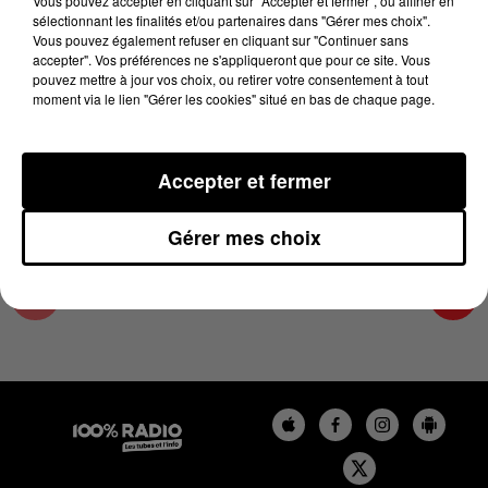
Vous pouvez accepter en cliquant sur "Accepter et fermer", ou affiner en
27 novembre 2024 - 4 min 21 sec
sélectionnant les finalités et/ou partenaires dans "Gérer mes choix".
Vous pouvez également refuser en cliquant sur "Continuer sans
LES INFOS DU TARN ET GARONNE DU
accepter". Vos préférences ne s'appliqueront que pour ce site. Vous
27/11/2024 À 08H59
pouvez mettre à jour vos choix, ou retirer votre consentement à tout
moment via le lien "Gérer les cookies" situé en bas de chaque page.
Podcasts infos du Tarn et Garonne
Accepter et fermer
Gérer mes choix