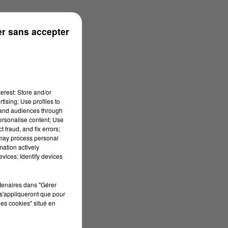
onne
r sans accepter
erest: Store and/or
tising; Use profiles to
tand audiences through
personalise content; Use
 fraud, and fix errors;
 may process personal
mation actively
vices; Identify devices
rtenaires dans "Gérer
s'appliqueront que pour
les cookies" situé en