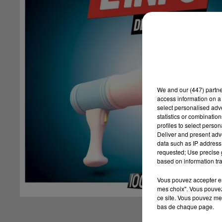
We and
our (447) partn
access information on a 
select personalised ad
statistics or combinatio
profiles to select person
Deliver and present adv
data such as IP address 
requested; Use precise g
based on information tra
Vous pouvez accepter en 
mes choix". Vous pouvez
ce site. Vous pouvez met
bas de chaque page.