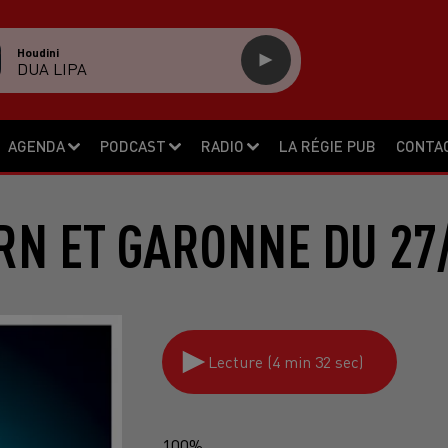
Houdini
DUA LIPA
AGENDA
PODCAST
RADIO
LA RÉGIE PUB
CONTA
RN ET GARONNE DU 27
Lecture (4 min 32 sec)
100%