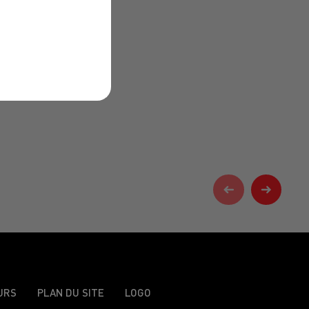
URS
PLAN DU SITE
LOGO