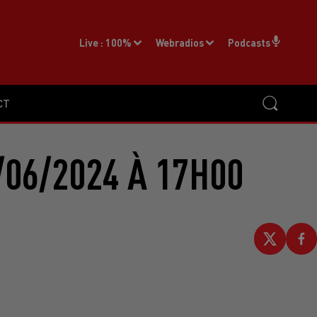
Live :
100%
Webradios
Podcasts
CT
/06/2024 À 17H00