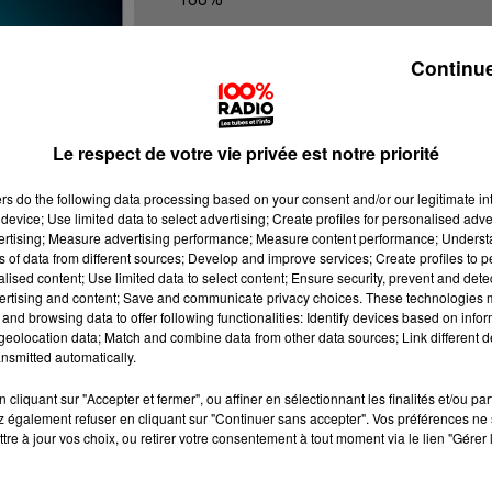
100% Radio les infos du Tarn et Gar
Continue
Le respect de votre vie privée est notre priorité
ers
do the following data processing based on your consent and/or our legitimate int
device; Use limited data to select advertising; Create profiles for personalised adver
vertising; Measure advertising performance; Measure content performance; Unders
ns of data from different sources; Develop and improve services; Create profiles to 
alised content; Use limited data to select content; Ensure security, prevent and detect
ertising and content; Save and communicate privacy choices. These technologies
and browsing data to offer following functionalities: Identify devices based on infor
eolocation data; Match and combine data from other data sources; Link different de
nsmitted automatically.
cliquant sur "Accepter et fermer", ou affiner en sélectionnant les finalités et/ou pa
 également refuser en cliquant sur "Continuer sans accepter". Vos préférences ne 
tre à jour vos choix, ou retirer votre consentement à tout moment via le lien "Gérer 