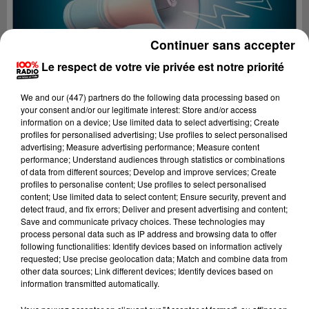
Continuer sans accepter
Le respect de votre vie privée est notre priorité
We and
our (447) partners
do the following data processing based on
your consent and/or our legitimate interest: Store and/or access
information on a device; Use limited data to select advertising; Create
profiles for personalised advertising; Use profiles to select personalised
advertising; Measure advertising performance; Measure content
performance; Understand audiences through statistics or combinations
of data from different sources; Develop and improve services; Create
profiles to personalise content; Use profiles to select personalised
content; Use limited data to select content; Ensure security, prevent and
Lecture (2 min 22 sec)
detect fraud, and fix errors; Deliver and present advertising and content;
Save and communicate privacy choices. These technologies may
process personal data such as IP address and browsing data to offer
following functionalities: Identify devices based on information actively
requested; Use precise geolocation data; Match and combine data from
100%
other data sources; Link different devices; Identify devices based on
information transmitted automatically.
100% Radio les infos du Tarn et Garonne