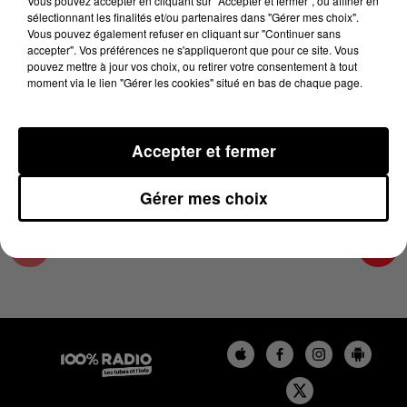
Vous pouvez accepter en cliquant sur "Accepter et fermer", ou affiner en
27 juin 2024 - 2 min 22 sec
sélectionnant les finalités et/ou partenaires dans "Gérer mes choix".
Vous pouvez également refuser en cliquant sur "Continuer sans
LES INFOS DU TARN ET GARONNE DU
accepter". Vos préférences ne s'appliqueront que pour ce site. Vous
27/06/2024 À 10H00
pouvez mettre à jour vos choix, ou retirer votre consentement à tout
moment via le lien "Gérer les cookies" situé en bas de chaque page.
Podcasts infos du Tarn et Garonne
Accepter et fermer
Gérer mes choix