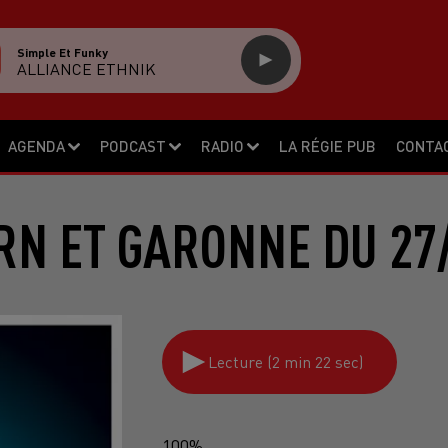
Simple Et Funky
ALLIANCE ETHNIK
AGENDA
PODCAST
RADIO
LA RÉGIE PUB
CONTA
RN ET GARONNE DU 27
Lecture (2 min 22 sec)
100%