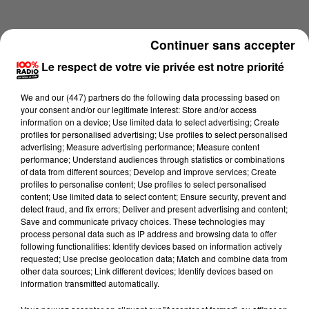
Continuer sans accepter
Le respect de votre vie privée est notre priorité
We and
our (447) partners
do the following data processing based on
your consent and/or our legitimate interest: Store and/or access
information on a device; Use limited data to select advertising; Create
profiles for personalised advertising; Use profiles to select personalised
advertising; Measure advertising performance; Measure content
performance; Understand audiences through statistics or combinations
of data from different sources; Develop and improve services; Create
profiles to personalise content; Use profiles to select personalised
content; Use limited data to select content; Ensure security, prevent and
Lecture (4 min 19 sec)
detect fraud, and fix errors; Deliver and present advertising and content;
Save and communicate privacy choices. These technologies may
process personal data such as IP address and browsing data to offer
following functionalities: Identify devices based on information actively
requested; Use precise geolocation data; Match and combine data from
100%
other data sources; Link different devices; Identify devices based on
information transmitted automatically.
100% Radio les infos du Tarn et Garonne