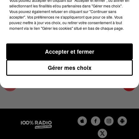
Vous pouvez accepter en cliquant sur "Accepter et fermer", ou affiner en
27 février 2025 - 4 min 19 sec
sélectionnant les finalités et/ou partenaires dans "Gérer mes choix".
Vous pouvez également refuser en cliquant sur "Continuer sans
LES INFOS DU TARN ET GARONNE DU
accepter". Vos préférences ne s'appliqueront que pour ce site. Vous
27/02/2025 À 07H29
pouvez mettre à jour vos choix, ou retirer votre consentement à tout
moment via le lien "Gérer les cookies" situé en bas de chaque page.
Podcasts infos du Tarn et Garonne
Accepter et fermer
Gérer mes choix