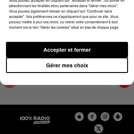
Vous pouvez accepter en cliquant sur "Accepter et fermer", ou affiner en
26 décembre 2023 - 4 min 20 sec
sélectionnant les finalités et/ou partenaires dans "Gérer mes choix".
Vous pouvez également refuser en cliquant sur "Continuer sans
LES INFOS DU TARN ET GARONNE DU
accepter". Vos préférences ne s'appliqueront que pour ce site. Vous
26/12/2023 À 16H59
pouvez mettre à jour vos choix, ou retirer votre consentement à tout
moment via le lien "Gérer les cookies" situé en bas de chaque page.
Podcasts infos du Tarn et Garonne
Accepter et fermer
Gérer mes choix