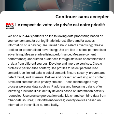
Continuer sans accepter
Le respect de votre vie privée est notre priorité
We and
our (447) partners
do the following data processing based on
your consent and/or our legitimate interest: Store and/or access
information on a device; Use limited data to select advertising; Create
profiles for personalised advertising; Use profiles to select personalised
advertising; Measure advertising performance; Measure content
performance; Understand audiences through statistics or combinations
of data from different sources; Develop and improve services; Create
profiles to personalise content; Use profiles to select personalised
content; Use limited data to select content; Ensure security, prevent and
Lecture (4 min 20 sec)
detect fraud, and fix errors; Deliver and present advertising and content;
Save and communicate privacy choices. These technologies may
process personal data such as IP address and browsing data to offer
following functionalities: Identify devices based on information actively
requested; Use precise geolocation data; Match and combine data from
100%
other data sources; Link different devices; Identify devices based on
information transmitted automatically.
100% Radio les infos du Tarn et Garonne