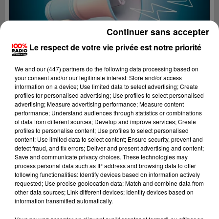
Continuer sans accepter
Le respect de votre vie privée est notre priorité
We and
our (447) partners
do the following data processing based on
your consent and/or our legitimate interest: Store and/or access
information on a device; Use limited data to select advertising; Create
profiles for personalised advertising; Use profiles to select personalised
advertising; Measure advertising performance; Measure content
performance; Understand audiences through statistics or combinations
of data from different sources; Develop and improve services; Create
profiles to personalise content; Use profiles to select personalised
content; Use limited data to select content; Ensure security, prevent and
Lecture (2 min 22 sec)
detect fraud, and fix errors; Deliver and present advertising and content;
Save and communicate privacy choices. These technologies may
process personal data such as IP address and browsing data to offer
following functionalities: Identify devices based on information actively
requested; Use precise geolocation data; Match and combine data from
100%
other data sources; Link different devices; Identify devices based on
information transmitted automatically.
100% Radio les infos du Tarn et Garonne