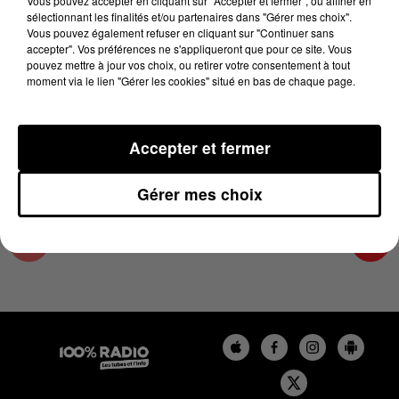
Vous pouvez accepter en cliquant sur "Accepter et fermer", ou affiner en
26 novembre 2024 - 2 min 22 sec
sélectionnant les finalités et/ou partenaires dans "Gérer mes choix".
Vous pouvez également refuser en cliquant sur "Continuer sans
LES INFOS DU TARN ET GARONNE DU
accepter". Vos préférences ne s'appliqueront que pour ce site. Vous
26/11/2024 À 10H00
pouvez mettre à jour vos choix, ou retirer votre consentement à tout
moment via le lien "Gérer les cookies" situé en bas de chaque page.
Podcasts infos du Tarn et Garonne
Accepter et fermer
Gérer mes choix