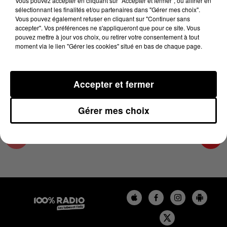
Vous pouvez accepter en cliquant sur "Accepter et fermer", ou affiner en
26 novembre 2024 - 4 min 14 sec
sélectionnant les finalités et/ou partenaires dans "Gérer mes choix".
Vous pouvez également refuser en cliquant sur "Continuer sans
LES INFOS DU TARN ET GARONNE DU
accepter". Vos préférences ne s'appliqueront que pour ce site. Vous
26/11/2024 À 08H29
pouvez mettre à jour vos choix, ou retirer votre consentement à tout
moment via le lien "Gérer les cookies" situé en bas de chaque page.
Podcasts infos du Tarn et Garonne
Accepter et fermer
Gérer mes choix