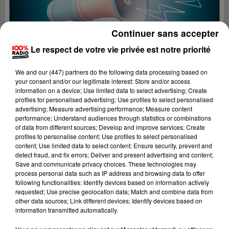
Continuer sans accepter
Le respect de votre vie privée est notre priorité
We and
our (447) partners
do the following data processing based on
your consent and/or our legitimate interest: Store and/or access
information on a device; Use limited data to select advertising; Create
profiles for personalised advertising; Use profiles to select personalised
advertising; Measure advertising performance; Measure content
performance; Understand audiences through statistics or combinations
of data from different sources; Develop and improve services; Create
profiles to personalise content; Use profiles to select personalised
content; Use limited data to select content; Ensure security, prevent and
Lecture (4 min 14 sec)
detect fraud, and fix errors; Deliver and present advertising and content;
Save and communicate privacy choices. These technologies may
process personal data such as IP address and browsing data to offer
following functionalities: Identify devices based on information actively
requested; Use precise geolocation data; Match and combine data from
100%
other data sources; Link different devices; Identify devices based on
information transmitted automatically.
100% Radio les infos du Tarn et Garonne