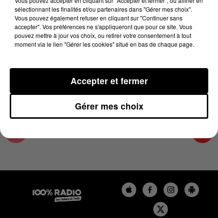
Vous pouvez accepter en cliquant sur "Accepter et fermer", ou affiner en
26 juillet 2023 - 3 min 16 sec
sélectionnant les finalités et/ou partenaires dans "Gérer mes choix".
Vous pouvez également refuser en cliquant sur "Continuer sans
LES INFOS DU TARN ET GARONNE DU
accepter". Vos préférences ne s'appliqueront que pour ce site. Vous
26/07/2023 À 12H01
pouvez mettre à jour vos choix, ou retirer votre consentement à tout
moment via le lien "Gérer les cookies" situé en bas de chaque page.
Podcasts infos du Tarn et Garonne
Accepter et fermer
Gérer mes choix