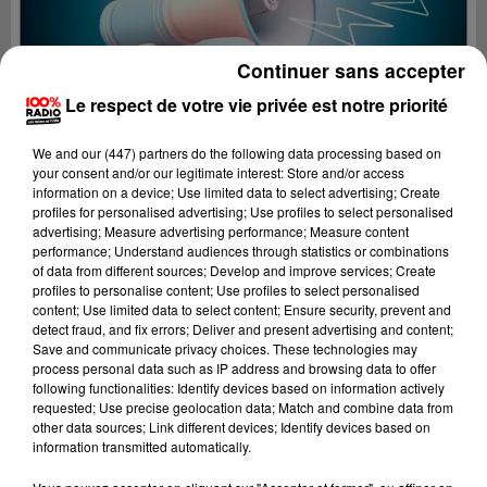
Continuer sans accepter
Le respect de votre vie privée est notre priorité
We and
our (447) partners
do the following data processing based on
your consent and/or our legitimate interest: Store and/or access
information on a device; Use limited data to select advertising; Create
profiles for personalised advertising; Use profiles to select personalised
advertising; Measure advertising performance; Measure content
performance; Understand audiences through statistics or combinations
of data from different sources; Develop and improve services; Create
profiles to personalise content; Use profiles to select personalised
content; Use limited data to select content; Ensure security, prevent and
Lecture (3 min 16 sec)
detect fraud, and fix errors; Deliver and present advertising and content;
Save and communicate privacy choices. These technologies may
process personal data such as IP address and browsing data to offer
following functionalities: Identify devices based on information actively
requested; Use precise geolocation data; Match and combine data from
100%
other data sources; Link different devices; Identify devices based on
information transmitted automatically.
100% Radio les infos du Tarn et Garonne