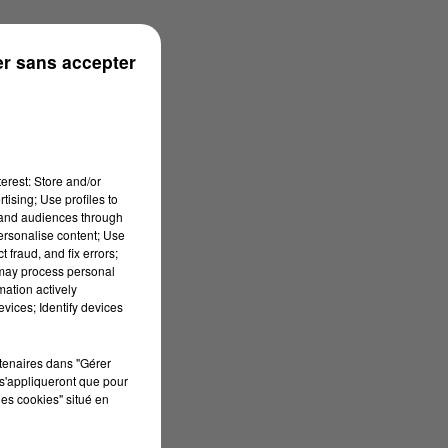
onne
r sans accepter
erest: Store and/or
tising; Use profiles to
tand audiences through
personalise content; Use
 fraud, and fix errors;
 may process personal
mation actively
vices; Identify devices
rtenaires dans "Gérer
s'appliqueront que pour
les cookies" situé en