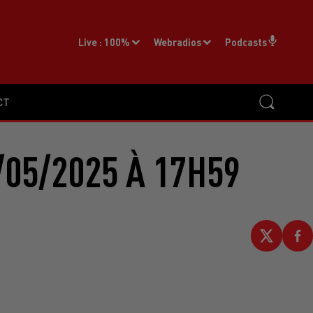
Live :
100%
Webradios
Podcasts
CT
/05/2025 À 17H59