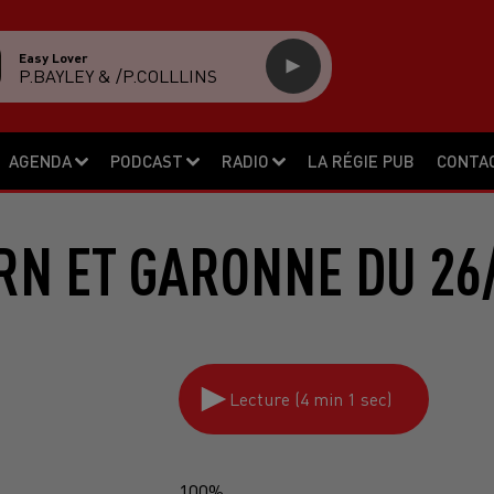
Easy Lover
P.BAYLEY & /P.COLLLINS
AGENDA
PODCAST
RADIO
LA RÉGIE PUB
CONTA
RN ET GARONNE DU 26
Lecture (4 min 1 sec)
100%