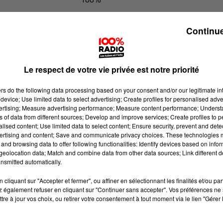
100% Radio les infos du Tarn et Gar
Continue
Le respect de votre vie privée est notre priorité
ers
do the following data processing based on your consent and/or our legitimate int
device; Use limited data to select advertising; Create profiles for personalised adver
vertising; Measure advertising performance; Measure content performance; Unders
ns of data from different sources; Develop and improve services; Create profiles to 
alised content; Use limited data to select content; Ensure security, prevent and detect
ertising and content; Save and communicate privacy choices. These technologies
and browsing data to offer following functionalities: Identify devices based on infor
eolocation data; Match and combine data from other data sources; Link different de
nsmitted automatically.
cliquant sur "Accepter et fermer", ou affiner en sélectionnant les finalités et/ou pa
 également refuser en cliquant sur "Continuer sans accepter". Vos préférences ne 
tre à jour vos choix, ou retirer votre consentement à tout moment via le lien "Gérer 