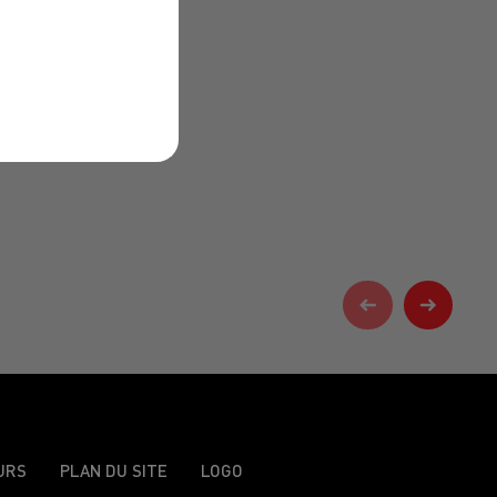
URS
PLAN DU SITE
LOGO