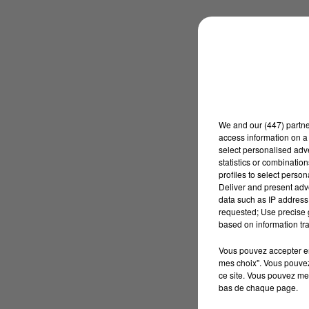
We and
our (447) partn
access information on a 
select personalised ad
statistics or combinatio
profiles to select person
Deliver and present adv
data such as IP address 
requested; Use precise g
based on information tra
Vous pouvez accepter en 
mes choix". Vous pouvez
ce site. Vous pouvez met
bas de chaque page.